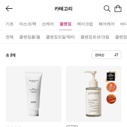
카테고리
기초
마스크/팩
선케어
클렌징
메이크업
헤어케어
바
전체
클렌징폼/젤
클렌징오일/워터
클렌징로션/크림
클렌징
총
2개
판매순