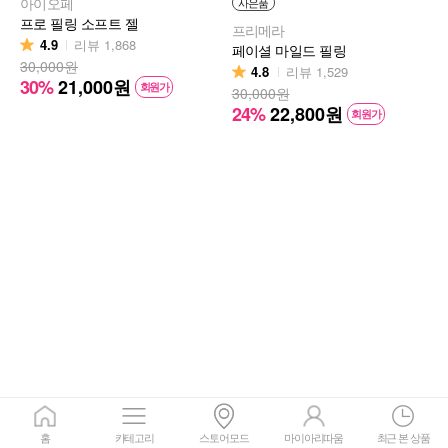
아이오페
사은품
프로 필링 소프트 젤
프리메라
4.9
리뷰
1,868
페이셜 마일드 필링
30,000원
4.8
리뷰
1,529
30%
21,000
원
회원가
30,000원
24%
22,800
원
회원가
홈
카테고리
스토어모드
마이아리따움
최근 본 상품