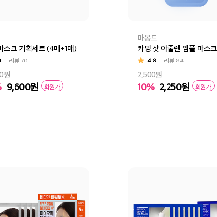
마몽드
마스크 기획세트 (4매+1매)
카밍 샷 아줄렌 앰플 마스크
9
리뷰
70
4.8
리뷰
84
00원
2,500원
%
9,600
원
10%
2,250
원
회원가
회원가
쑥 수분진정 랩핑마스크 기획세트
빨간쌀 보습탄력 랩핑마스크 기획세트
달빛유자 브라이트
바구니
바로구매
장바구니
바로