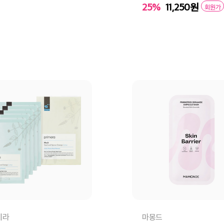
25%
11,250
원
회원가
바구니
바로구매
장바구니
바로
메라
마몽드