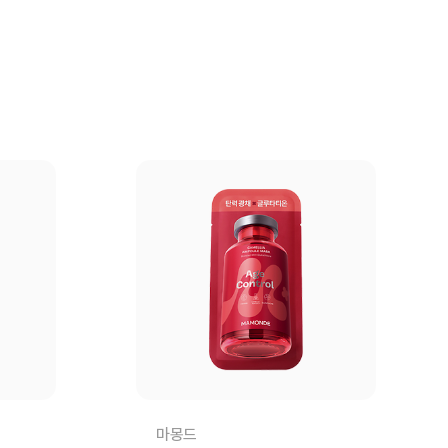
장바구니
바로구매
구매
마몽드