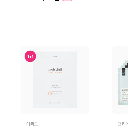
장
장바구니
바로구매
1+1
에뛰드
프리