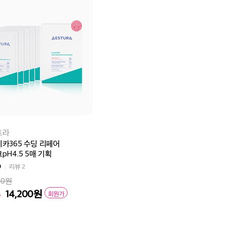
트라
카365 수딩 리페어
pH4.5 5매 기획
0
리뷰
2
00원
%
14,200
원
회원가
바구니
바로구매