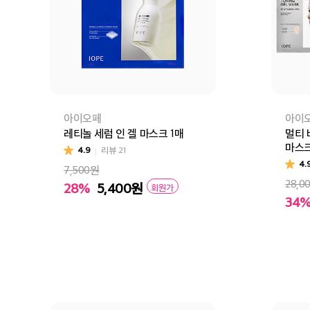
아이오페
아이
레티놀 세럼 인 겔 마스크 1매
멀티 
마스크
4.9
리뷰
21
4.
7,500원
28,0
28%
5,400
원
회원가
34
멀티 
장바구니
바로구매
장