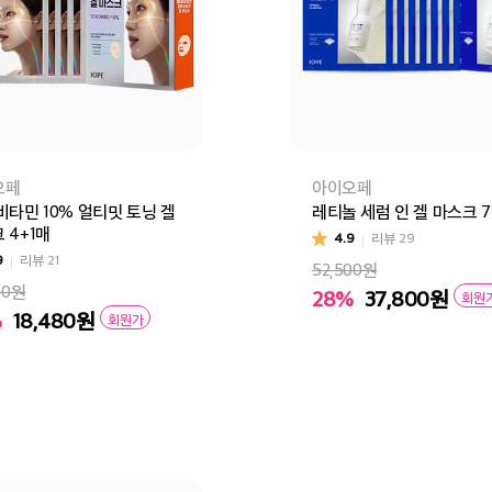
오페
아이오페
비타민 10% 얼티밋 토닝 겔
레티놀 세럼 인 겔 마스크 
 4+1매
4.9
리뷰
29
9
리뷰
21
52,500원
00원
28%
37,800
원
회원
%
18,480
원
회원가
비타민 10% 얼티밋 토닝 겔 마스크 4+1매
장바구니
바로
바구니
바로구매