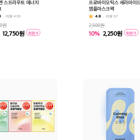
앤 스프라우트 에너지
프로바이오틱스 세라마이
크
앰플마스크팩
8
리뷰
439
4.8
리뷰
97
00원
2,500원
12,750
원
10%
2,250
원
회원가
회원가
스
바구니
바로구매
장바구니
바로