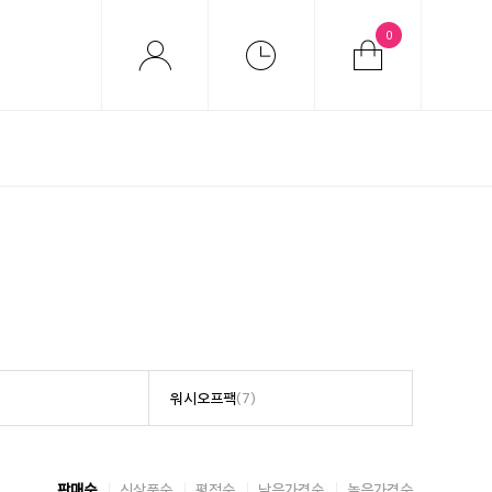
0
워시오프팩
(7)
판매순
신상품순
평점순
낮은가격순
높은가격순