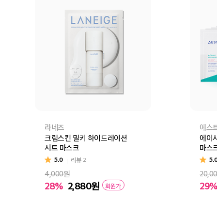
라네즈
에스
크림스킨 밀키 하이드레이션
에이시
시트 마스크
마스크
5.0
리뷰
2
5.
4,000원
20,0
28%
2,880
원
29
회원가
장바구니
바로구매
장