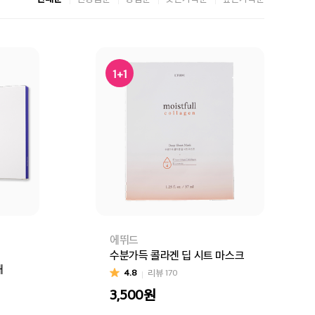
1+1
에뛰드
수분가득 콜라겐 딥 시트 마스크
매
4.8
리뷰
170
3,500
원
절)
세라마이드
콜라겐
진주