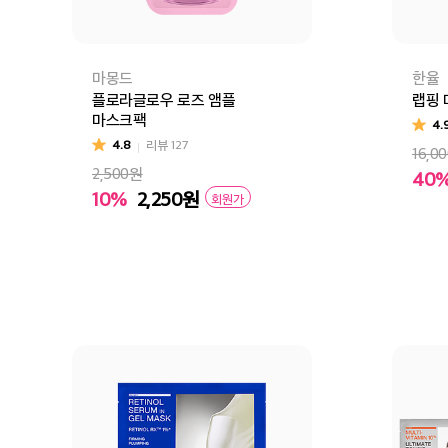
마몽드
한율
플로라글로우 로즈 앰플
랩핑 
마스크팩
4.
4.8
리뷰
127
16,0
2,500원
40
어린
10%
2,250
원
회원가
장
장바구니
바로구매