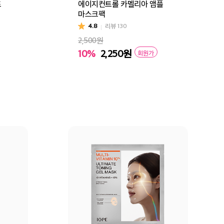
드
에이지컨트롤 카멜리아 앰플
마스크팩
4.8
리뷰
130
2,500원
10%
2,250
원
회원가
구매
장바구니
바로구매