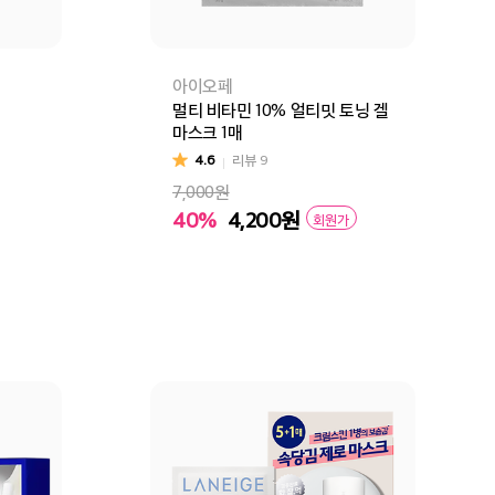
아이오페
멀티 비타민 10% 얼티밋 토닝 겔
마스크 1매
4.6
리뷰
9
7,000원
닝 랩핑마스크 기획세트
40%
4,200
원
회원가
구매
장바구니
바로구매