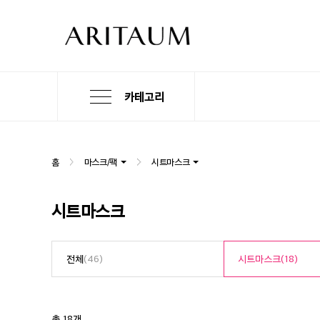
카테고리
본
검
메
문
색
뉴
바
바
바
로
로
로
홈
마스크/팩
시트마스크
가
가
가
기
기
기
시트마스크
전체
(46)
시트마스크
(18)
총 18개