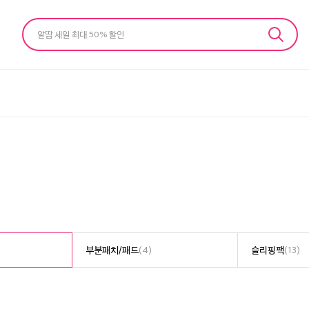
알땀 세일 최대 50% 할인
부분패치/패드
(4)
슬리핑팩
(13)