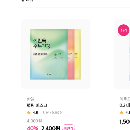
1+1
한율
에뛰
랩핑 마스크
0.2
4.8
리뷰
+9,999
4.
4,000원
1,50
티트
40%
2,400
원
회원가
어린쑥(수분진정)
빨간쌀(보습탄력)
달빛유자(브라이트닝)