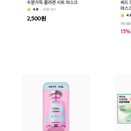
수분가득 콜라겐 시트 마스크
씨드 
마스
4.8
리뷰
160
4.
2,500
원
15,0
15%
로터
장바구니
바로구매
장