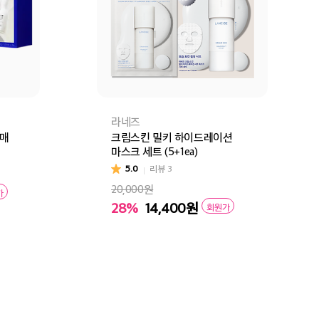
라네즈
7매
크림스킨 밀키 하이드레이션
마스크 세트 (5+1ea)
5.0
리뷰
3
20,000원
가
28%
14,400
원
회원가
구매
장바구니
바로구매