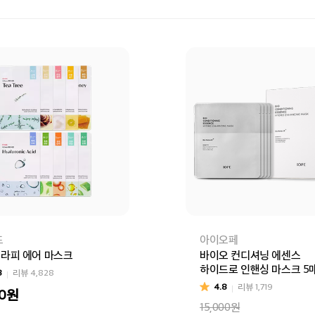
드
아이오페
 테라피 에어 마스크
바이오 컨디셔닝 에센스
하이드로 인핸싱 마스크 5
8
리뷰
4,828
4.8
리뷰
1,719
0
원
리
알로에(일시품절)
그린티
레몬
히아루론산
마누카꿀
달팽이(일시품
15,000원