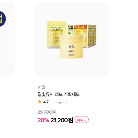
한율
달빛유자 패드 기획세트
4.7
리뷰
28
29,000원
20%
23,200원
회원가