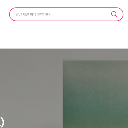
알땀 세일 최대 50% 할인
)