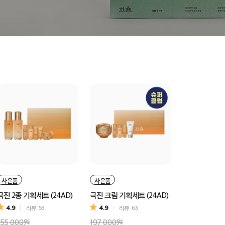
사은품
사은품
극진 2종 기획세트 (24AD)
극진 크림 기획세트 (24AD)
4.9
4.9
리뷰
53
리뷰
63
155,000원
197,000원