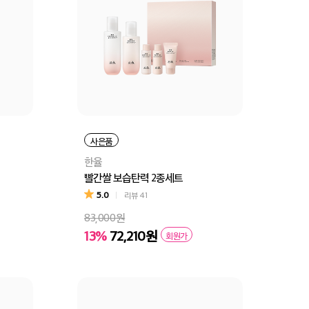
사은품
한율
빨간쌀 보습탄력 2종세트
5.0
리뷰
41
83,000원
13%
72,210원
회원가