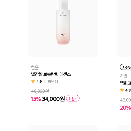
한율
사은
빨간쌀 보습탄력 에센스
한율
4.9
리뷰
81
백화고
4.8
40,000원
15%
34,000원
회원가
42,0
20%