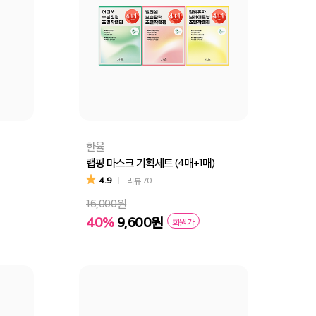
한율
랩핑 마스크 기획세트 (4매+1매)
4.9
리뷰
70
16,000원
40%
9,600원
회원가