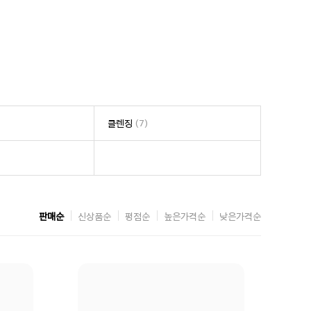
클렌징
(7)
판매순
신상품순
평점순
높은가격순
낮은가격순