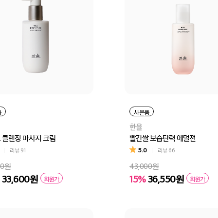
품
사은품
한율
 클렌징 마사지 크림
빨간쌀 보습탄력 에멀젼
5.0
리뷰
91
리뷰
66
00원
43,000원
33,600원
15%
36,550원
회원가
회원가