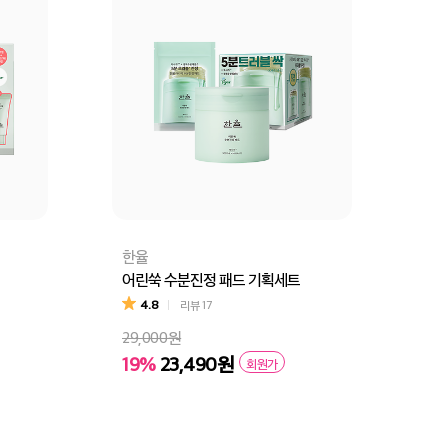
한율
어린쑥 수분진정 패드 기획세트
4.8
리뷰
17
29,000원
19%
23,490원
회원가