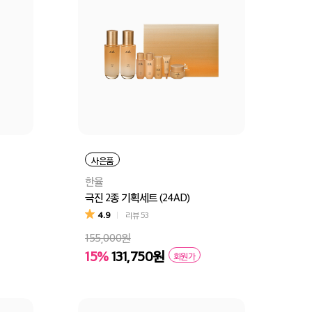
사은품
한율
극진 2종 기획세트 (24AD)
4.9
리뷰
53
155,000원
15%
131,750원
회원가