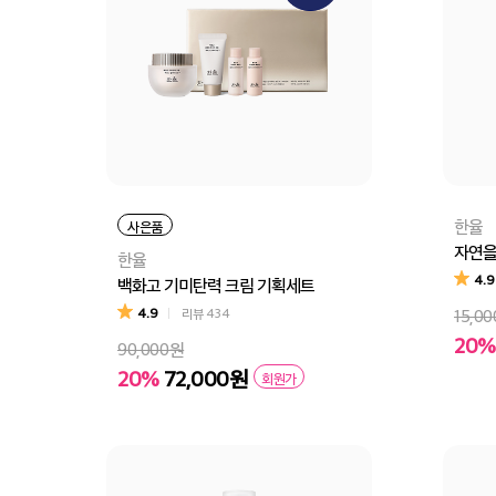
한율
사은품
자연을
한율
4.9
백화고 기미탄력 크림 기획세트
4.9
리뷰
434
15,0
20%
90,000원
20%
72,000원
회원가