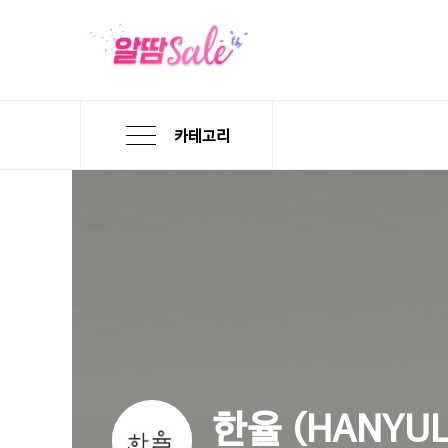
카테고리
본
검
메
문
색
뉴
바
바
바
로
로
로
가
가
가
기
기
기
한율
(HANYUL