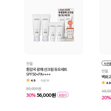
한율
사은
흰감국 광채 선크림 듀오세트
한율
SPF50+PA++++
백화고
4.9
리뷰
56
4.9
80,000원
48,0
30%
56,000원
회원가
20%