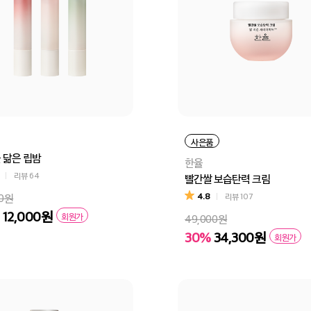
사은품
 닮은 립밤
한율
리뷰
64
빨간쌀 보습탄력 크림
4.8
00원
리뷰
107
12,000원
회원가
49,000원
30%
34,300원
회원가