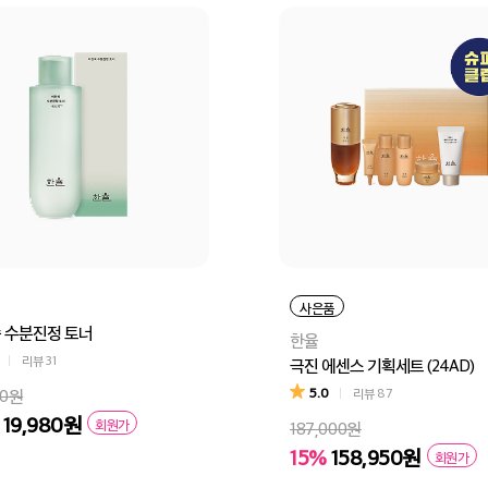
사은품
 수분진정 토너
한율
리뷰
31
극진 에센스 기획세트 (24AD)
5.0
00원
리뷰
87
19,980원
회원가
187,000원
15%
158,950원
회원가