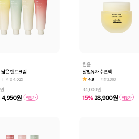
한율
 닮은 핸드크림
달빛유자 수면팩
4.8
리뷰
4,025
리뷰
3,393
0원
34,000원
%
4,950원
15%
28,900원
회원가
회원가