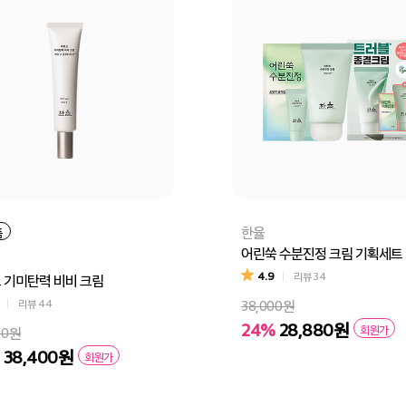
한율
품
어린쑥 수분진정 크림 기획세트
4.9
리뷰
34
 기미탄력 비비 크림
리뷰
44
38,000원
24%
28,880원
회원가
00원
38,400원
회원가