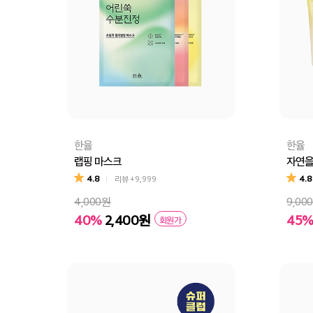
한율
한율
랩핑 마스크
자연을
4.8
4.8
리뷰
+9,999
4,000원
9,00
40%
2,400원
45
회원가