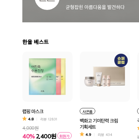
균형잡힌 아름다움을 발견하다
한율 베스트
랩핑 마스크
사은품
4.8
리뷰
12831
백화고 기미탄력 크림
기획세트
4,000원
4.9
40%
2,400원
리뷰
434
회원가