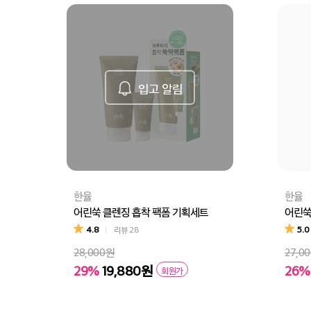
입고 알림
한율
한율
어린쑥 클렌징 흡착 팩폼 기획세트
어린쑥
4.8
5.0
리뷰
28
28,000원
27,0
29%
19,880원
26%
회원가