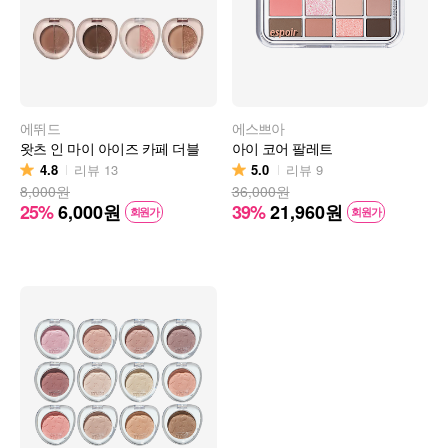
에뛰드
에스쁘아
왓츠 인 마이 아이즈 카페 더블
아이 코어 팔레트
4.8
5.0
리뷰
13
리뷰
9
8,000원
36,000원
25%
6,000
원
39%
21,960
원
회원가
회원가