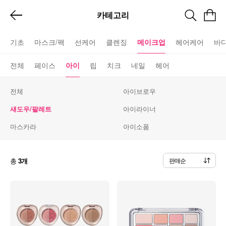
카테고리
기초
마스크/팩
선케어
클렌징
메이크업
헤어케어
바
전체
페이스
아이
립
치크
네일
헤어
전체
아이브로우
섀도우/팔레트
아이라이너
마스카라
아이소품
총
3개
판매순