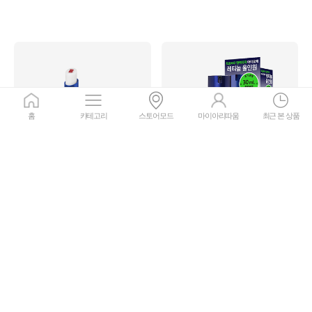
홈
카테고리
스토어모드
마이아리따움
최근 본 상품
비레디
아이오페
생기 립밤
맨 프로 레티놀 올인원 기획세트
5.0
4.9
리뷰
10
리뷰
26
12,900원
38,000원
17%
10,707
원
25%
28,500
원
회원가
회원가