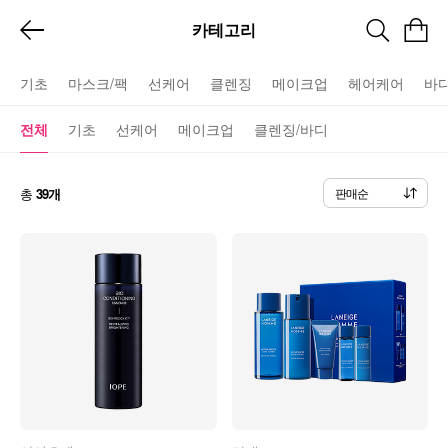
카테고리
기초
마스크/팩
선케어
클렌징
메이크업
헤어케어
바
전체
기초
선케어
메이크업
클렌징/바디
총
39개
판매순