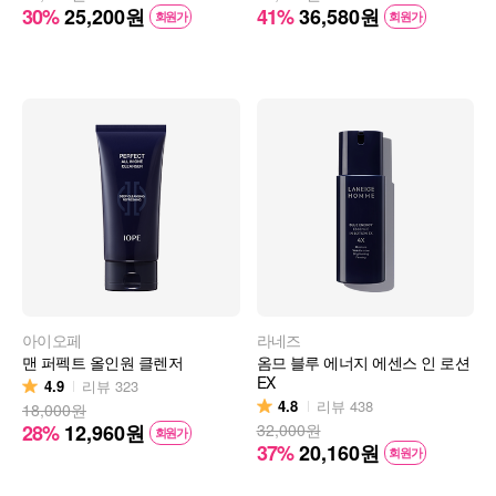
30%
25,200
원
41%
36,580
원
회원가
회원가
아이오페
라네즈
맨 퍼펙트 올인원 클렌저
옴므 블루 에너지 에센스 인 로션
EX
4.9
리뷰
323
4.8
리뷰
438
18,000원
28%
12,960
원
32,000원
회원가
37%
20,160
원
회원가