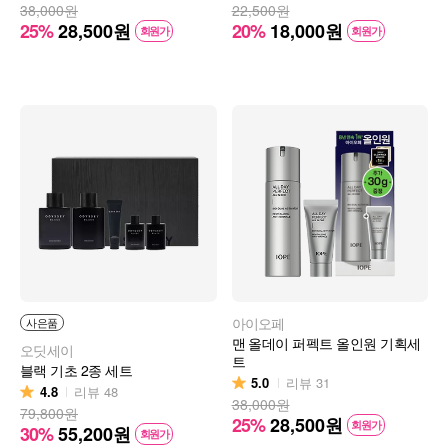
38,000원
22,500원
25%
28,500
원
20%
18,000
원
회원가
회원가
아이오페
사은품
맨 올데이 퍼펙트 올인원 기획세
오딧세이
트
블랙 기초 2종 세트
5.0
리뷰
31
4.8
리뷰
48
38,000원
79,800원
25%
28,500
원
회원가
30%
55,200
원
회원가