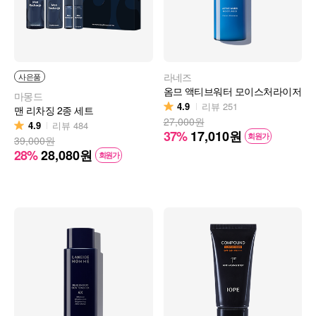
라네즈
사은품
옴므 액티브워터 모이스처라이저
마몽드
4.9
리뷰
251
맨 리차징 2종 세트
27,000원
4.9
리뷰
484
37%
17,010
원
회원가
39,000원
28%
28,080
원
회원가