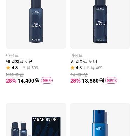
마몽드
마몽드
맨 리차징 로션
맨 리차징 토너
4.8
4.8
리뷰
596
리뷰
489
20,000원
19,000원
28%
14,400
원
28%
13,680
원
회원가
회원가