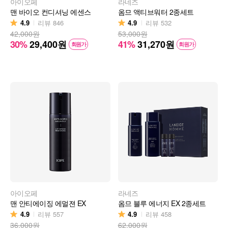
아이오페
라네즈
맨 바이오 컨디셔닝 에센스
옴므 액티브워터 2종세트
4.9
4.9
리뷰
846
리뷰
532
42,000원
53,000원
30%
29,400
원
41%
31,270
원
회원가
회원가
아이오페
라네즈
맨 안티에이징 에멀젼 EX
옴므 블루 에너지 EX 2종세트
4.9
4.9
리뷰
557
리뷰
458
36,000원
62,000원