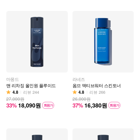
마몽드
라네즈
맨 리차징 올인원 플루이드
옴므 액티브워터 스킨토너
4.8
4.8
리뷰
244
리뷰
266
27,000원
26,000원
33%
18,090
원
37%
16,380
원
회원가
회원가