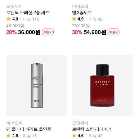
오딧세이
아이오페
로맨틱 스페셜 2종 세트
맨 2종세트
4.9
4.9
리뷰
112
리뷰
42
45,000원
78,000원
20%
36,000
원
30%
54,600
원
회원가
회원가
아이오페
오딧세이
맨 올데이 퍼펙트 올인원
로맨틱 스킨 리파이너
4.9
4.6
리뷰
18
리뷰
42