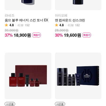
라네즈
아이오페
옴므 블루 에너지 스킨 토너 EX
맨 컴파운드 선스크린
4.8
4.8
리뷰
192
리뷰
182
30,000원
28,000원
37%
18,900
원
30%
19,600
원
회원가
회원가
사은품
사은품