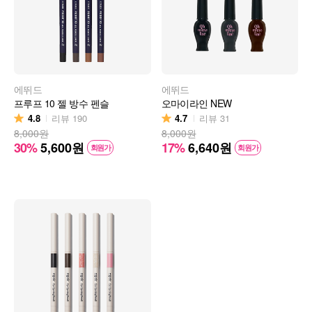
에뛰드
에뛰드
프루프 10 젤 방수 펜슬
오마이라인 NEW
4.8
4.7
리뷰
190
리뷰
31
8,000원
8,000원
30%
5,600
원
17%
6,640
원
회원가
회원가