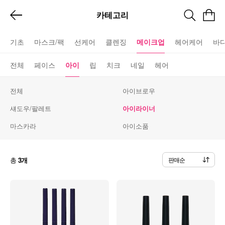
카테고리
기초
마스크/팩
선케어
클렌징
메이크업
헤어케어
바
전체
페이스
아이
립
치크
네일
헤어
전체
아이브로우
섀도우/팔레트
아이라이너
마스카라
아이소품
총
3개
판매순