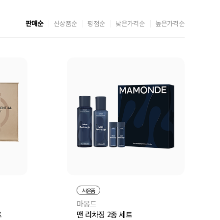
판매순
신상품순
평점순
낮은가격순
높은가격순
사은품
마몽드
트
맨 리차징 2종 세트