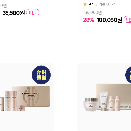
4.9
리뷰
1,062
00원
36,580
원
139,000원
회원가
28%
100,080
원
회
바구니
바로구매
장바구니
바로