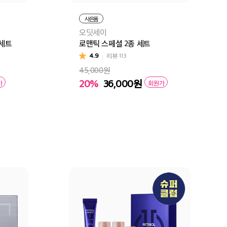
사은품
오딧세이
획세트
로맨틱 스페셜 2종 세트
4.9
리뷰
113
45,000원
20%
36,000
원
가
회원가
구매
장바구니
바로구매