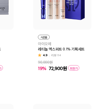
사은품
아이오페
트
레티놀 엑스퍼트 0.1% 기획세트
4.9
리뷰
114
90,000원
19%
72,900
원
가
회원가
구매
장바구니
바로구매