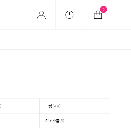
0
)
크림
(44)
기초소품
(5)