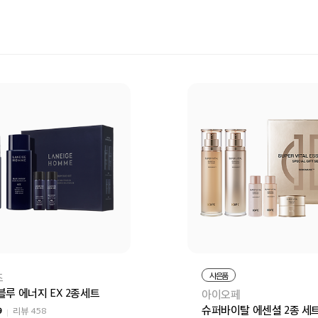
즈
사은품
블루 에너지 EX 2종세트
아이오페
슈퍼바이탈 에센셜 2종 세
9
리뷰
458