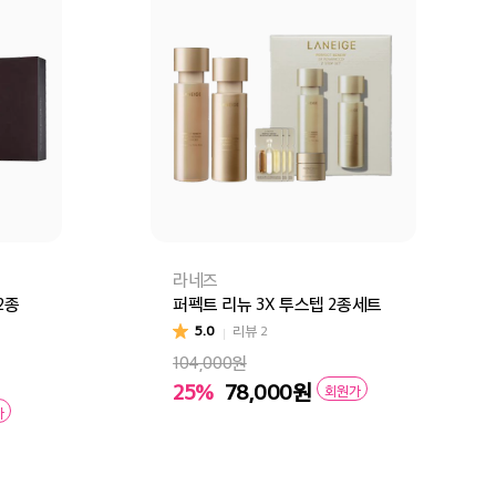
라네즈
2종
퍼펙트 리뉴 3X 투스텝 2종세트
5.0
리뷰
2
104,000원
25%
78,000
원
회원가
가
장바구니
바로구매
구매