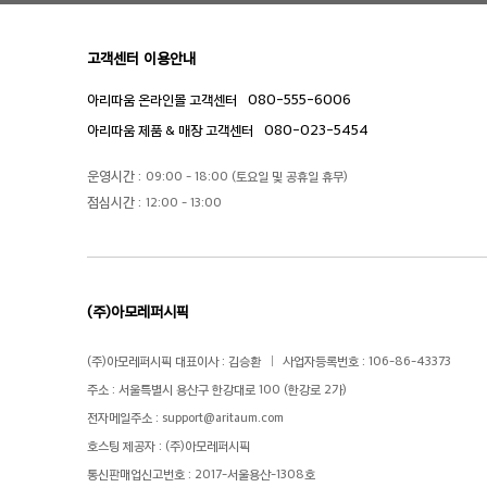
고객센터 이용안내
080-555-6006
아리따움 온라인몰 고객센터
080-023-5454
아리따움 제품 & 매장 고객센터
운영시간 :
09:00 - 18:00 (토요일 및 공휴일 휴무)
점심시간 :
12:00 - 13:00
(주)아모레퍼시픽
(주)아모레퍼시픽 대표이사 : 김승환
사업자등록번호 : 106-86-43373
주소 : 서울특별시 용산구 한강대로 100 (한강로 2가)
전자메일주소 :
support@aritaum.com
호스팅 제공자 : (주)아모레퍼시픽
통신판매업신고번호 : 2017-서울용산-1308호