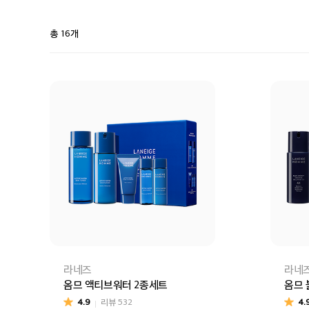
총 16개
라네즈
라네
옴므 액티브워터 2종세트
옴므 
4.9
리뷰
532
4.