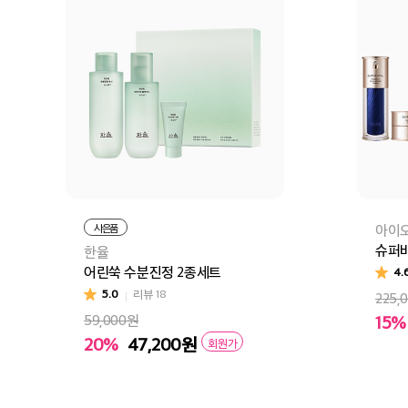
사은품
아이
슈퍼바
한율
어린쑥 수분진정 2종세트
4.
5.0
리뷰
18
225,
15%
59,000원
20%
47,200
원
회원가
장
장바구니
바로구매