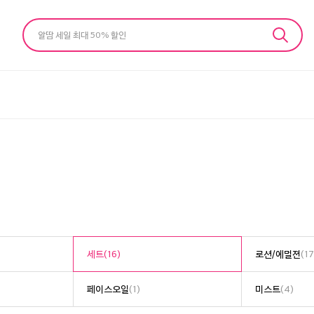
알땀 세일 최대 50% 할인
세트
(16)
로션/에멀젼
(17
페이스오일
(1)
미스트
(4)