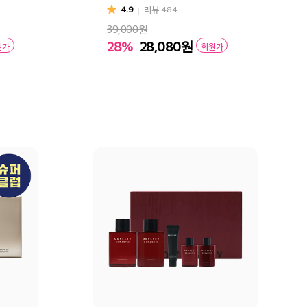
4.9
리뷰
484
39,000원
28%
28,080
원
원가
회원가
구매
장바구니
바로구매