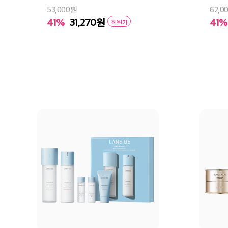
53,000원
62,0
41%
31,270
원
41%
회원가
장바구니
바로구매
장