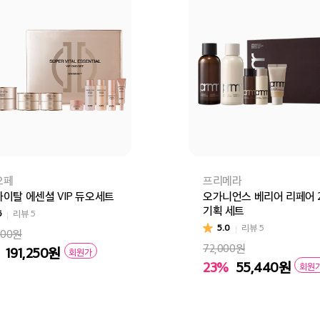
오페
프리메라
이탈 에센셜 VIP 듀오세트
오가니언스 베리어 리페어 
기획 세트
6
리뷰
5
5.0
리뷰
5
000원
72,000원
191,250
원
회원가
23%
55,440
원
회원
바구니
바로구매
장바구니
바로