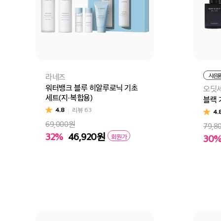
라네즈
사은
워터뱅크 블루 히알루로닉 기초
오딧
세트(지·복합용)
블랙 
4.8
리뷰
63
4.
69,000원
79,8
32%
46,920
원
회원가
30
장바구니
바로구매
장