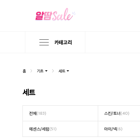
카테고리
본
검
메
문
색
뉴
바
바
바
로
로
로
홈
기초
세트
가
가
가
기
기
기
세트
전체
(183)
스킨/토너
(40)
에센스/세럼
(51)
아이/넥
(6)