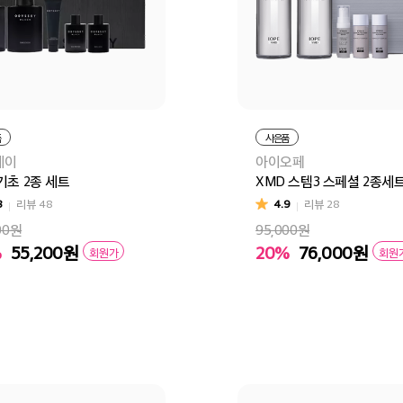
품
사은품
세이
아이오페
기초 2종 세트
XMD 스템3 스페셜 2종세
8
리뷰
48
4.9
리뷰
28
00원
95,000원
%
55,200
원
20%
76,000
원
회원가
회원
바구니
바로구매
장바구니
바로