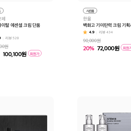
품
사은품
오페
한율
이탈 에센셜 크림 단품
백화고 기미탄력 크림 기
4.9
리뷰
434
9
리뷰
528
90,000원
000원
20%
72,000
원
회원
100,100
원
회원가
장바구니
바로
바구니
바로구매