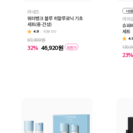
라네즈
사은
워터뱅크 블루 히알루로닉 기초
아이
세트(중·건성)
슈퍼바
세트
4.9
리뷰
150
4.
69,000원
32%
46,920
원
130,
회원가
23%
장바구니
바로구매
장