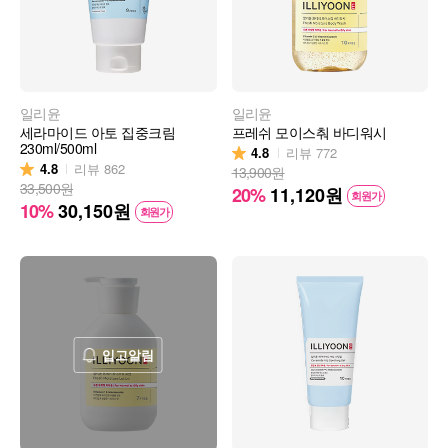
일리윤
일리윤
세라마이드 아토 집중크림
프레쉬 모이스춰 바디워시
230ml/500ml
4.8
리뷰
772
4.8
리뷰
862
13,900원
33,500원
20%
11,120
원
회원가
10%
30,150
원
회원가
입고알림