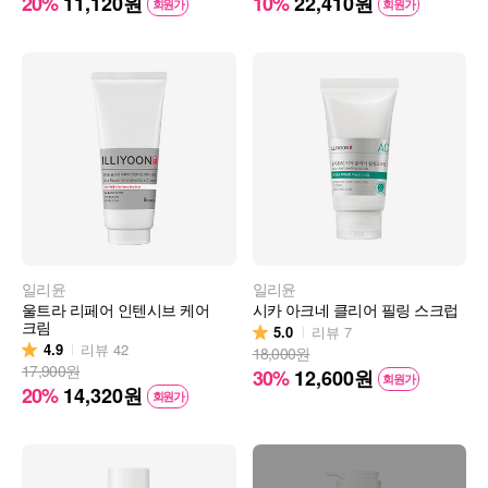
20%
11,120
원
10%
22,410
원
회원가
회원가
일리윤
일리윤
울트라 리페어 인텐시브 케어
시카 아크네 클리어 필링 스크럽
크림
5.0
리뷰
7
4.9
리뷰
42
18,000원
17,900원
30%
12,600
원
회원가
20%
14,320
원
회원가