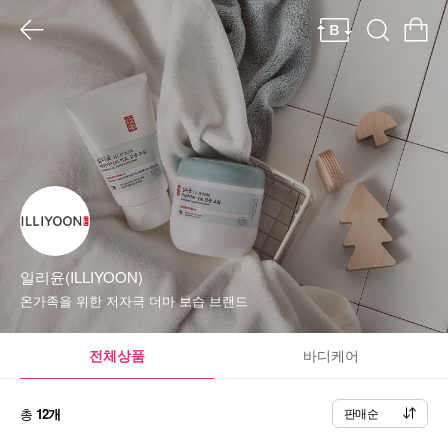
일리윤(ILLIYOON)
온가족을 위한 저자극 더마 보습 브랜드
전체상품
바디케어
총
12개
판매순