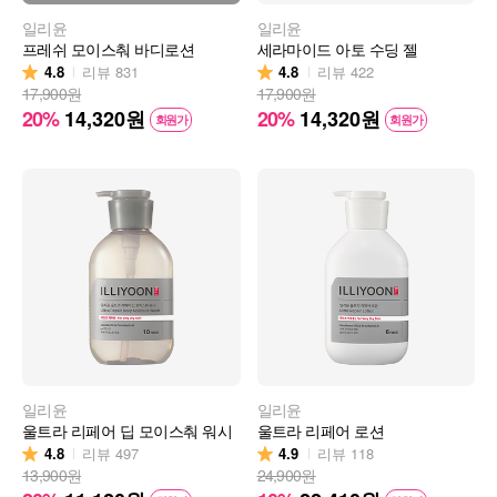
일리윤
일리윤
프레쉬 모이스춰 바디로션
세라마이드 아토 수딩 젤
4.8
4.8
리뷰
831
리뷰
422
17,900원
17,900원
20%
14,320
원
20%
14,320
원
회원가
회원가
일리윤
일리윤
울트라 리페어 딥 모이스춰 워시
울트라 리페어 로션
4.8
4.9
리뷰
497
리뷰
118
13,900원
24,900원