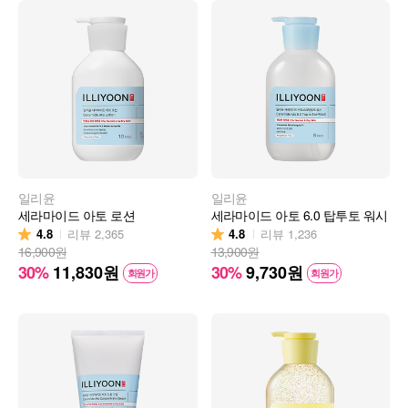
일리윤
일리윤
세라마이드 아토 로션
세라마이드 아토 6.0 탑투토 워시
4.8
4.8
리뷰
2,365
리뷰
1,236
16,900원
13,900원
30%
11,830
원
30%
9,730
원
회원가
회원가