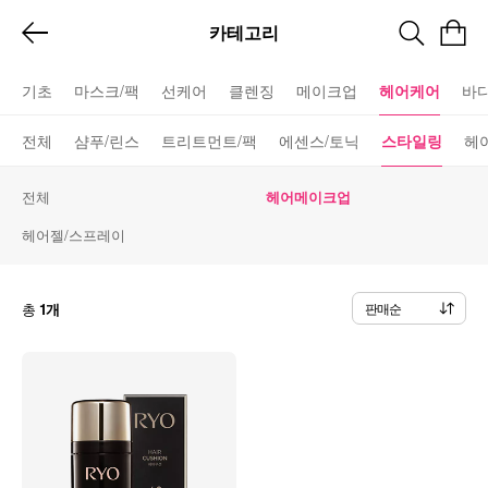
카테고리
기초
마스크/팩
선케어
클렌징
메이크업
헤어케어
바
전체
샴푸/린스
트리트먼트/팩
에센스/토닉
스타일링
헤
전체
헤어메이크업
헤어젤/스프레이
총
1개
판매순