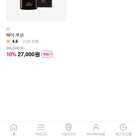
려
헤어 쿠션
4.8
리뷰
508
30,000원
10%
27,000
원
회원가
홈
카테고리
스토어모드
마이아리따움
최근 본 상품