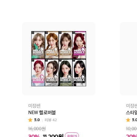
미쟝센
미쟝
NEW 헬로버블
스타
5.0
리뷰
42
5.
16,000원
10,0
30%
11,200
원
20
회원가