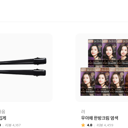
따움
려
집게
우아채 한방크림 염색
8
리뷰
4,167
4.8
리뷰
4,459