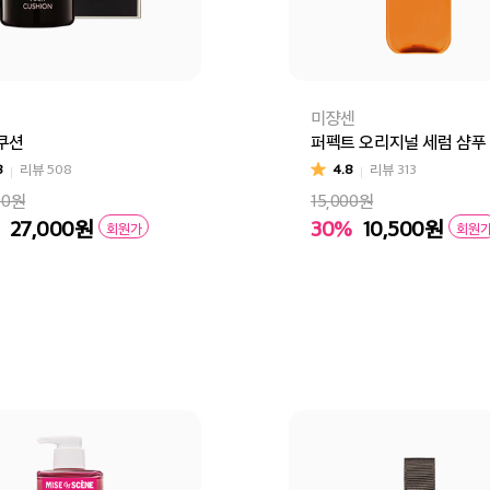
미쟝센
쿠션
퍼펙트 오리지널 세럼 샴푸
8
리뷰
508
4.8
리뷰
313
00원
15,000원
27,000
원
30%
10,500
원
회원가
회원
바구니
바로구매
장바구니
바로