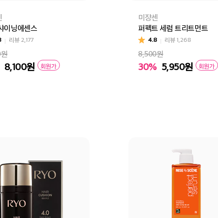
센
미쟝센
 샤이닝에센스
퍼펙트 세럼 트리트먼트
8
리뷰
2,177
4.8
리뷰
1,268
0원
8,500원
8,100
원
30%
5,950
원
회원가
회원가
바구니
바로구매
장바구니
바로