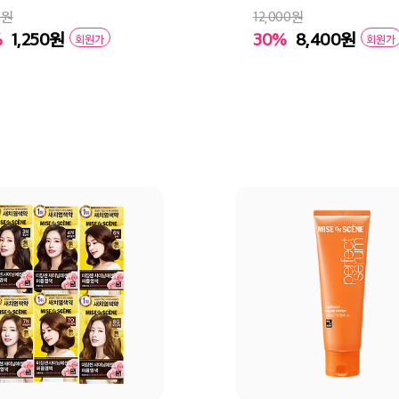
0원
12,000원
%
1,250
원
30%
8,400
원
회원가
회원가
바구니
바로구매
장바구니
바로