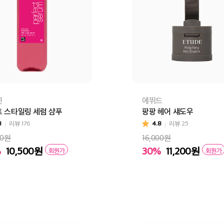
센
에뛰드
 스타일링 세럼 샴푸
팡팡 헤어 섀도우
8
리뷰
176
4.8
리뷰
25
00원
16,000원
%
10,500
원
30%
11,200
원
회원가
회원가
트 스타일링 세럼 샴푸
퍼펙트 스타일링 세럼
퍼펙트 로즈퍼퓸 세럼
퍼펙트 하이드레이팅 세럼
01 다크브라운
02 라이트브
바구니
바로구매
장바구니
바로