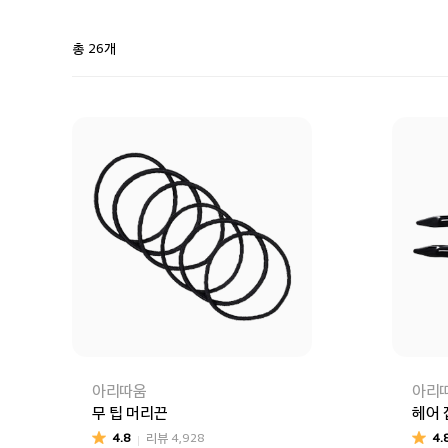
총 26개
아리따움
아리
무 팁 머리끈
헤어 
4.8
리뷰
4,928
4.