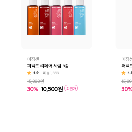
미쟝센
미쟝
퍼펙트 리페어 세럼 5종
퍼펙트
4.9
리뷰
1,853
4.
15,000원
15,0
30%
10,500
원
30
회원가
퍼펙트 오리지널 세럼(일시품절)
퍼펙트 슈퍼리치 세럼(일시품절)
퍼펙
장바구니
바로구매
장