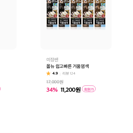
미쟝센
올뉴 쉽고빠른 거품염색
4.9
리뷰
124
17,000원
34%
11,200
원
회원가
라운
03 내추럴블랙
2N 흑색
3N 흑갈색
4N 짙은갈색
5N 갈색
구매
장바구니
바로구매