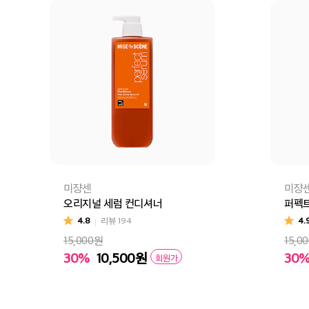
미쟝센
미쟝
오리지널 세럼 컨디셔너
퍼펙트
4.8
리뷰
194
4.
15,000원
15,0
30%
10,500
원
30
회원가
장바구니
바로구매
장