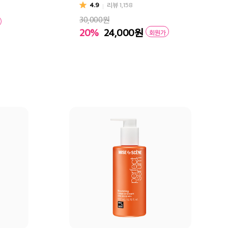
4.9
리뷰
1,158
30,000원
20%
24,000
원
회원가
구매
장바구니
바로구매