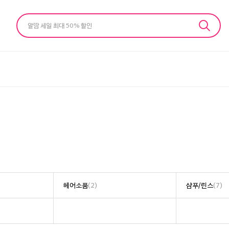
알땀 세일 최대 50% 할인
헤어소품
(2)
샴푸/린스
(7)