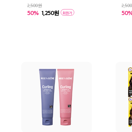
2,500원
2,50
50%
1,250
원
50
회원가
장바구니
바로구매
장