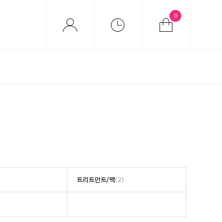
0
트리트먼트/팩
(2)