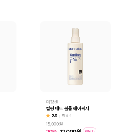
미쟝센
컬링 매트 볼륨 헤어픽서
5.0
리뷰
4
15,000원
20%
12,000
원
회원가