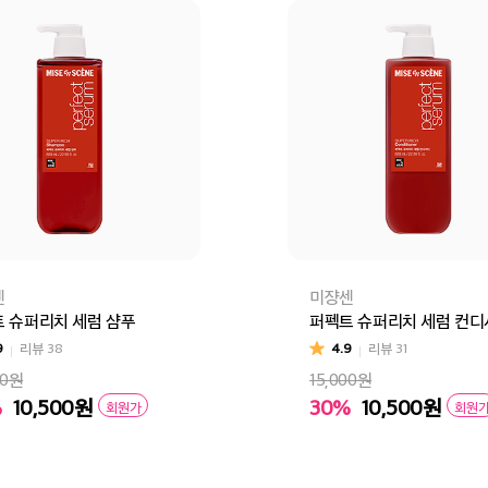
센
미쟝센
 슈퍼리치 세럼 샴푸
퍼펙트 슈퍼리치 세럼 컨
9
리뷰
38
4.9
리뷰
31
00원
15,000원
%
10,500
원
30%
10,500
원
회원가
회원
바구니
바로구매
장바구니
바로