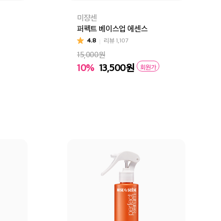
미쟝센
퍼펙트 베이스업 에센스
4.8
리뷰
1,107
15,000원
10%
13,500
원
회원가
구매
장바구니
바로구매