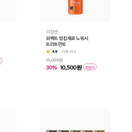
미쟝센
퍼펙트 엉킴제로 노워시
트리트먼트
4.8
리뷰
364
15,000원
가
30%
10,500
원
회원가
구매
장바구니
바로구매