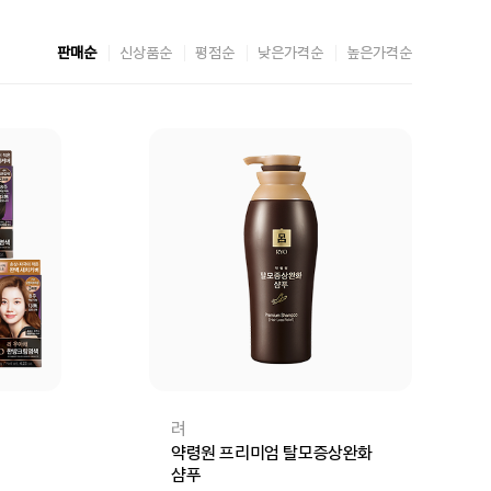
판매순
신상품순
평점순
낮은가격순
높은가격순
려
약령원 프리미엄 탈모증상완화
샴푸