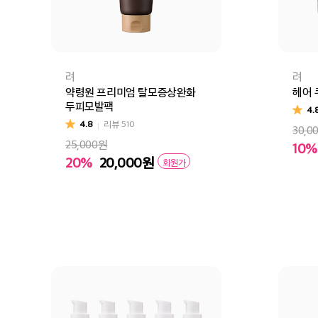
려
려
약령원 프리미엄 탈모증상완화
헤어 
두피모발팩
4.
4.8
리뷰
510
30,0
25,000원
10%
20%
20,000
원
회원가
장
장바구니
바로구매