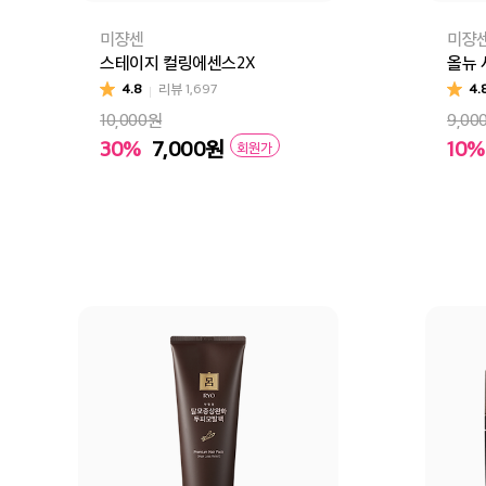
미쟝센
미쟝
스테이지 컬링에센스2X
올뉴
4.8
리뷰
1,697
4.
10,000원
9,00
30%
7,000
원
10%
회원가
컬링에센스2X 내추럴컬
컬링에센스2X 볼륨컬
장바구니
바로구매
장