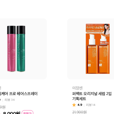
센
미쟝센
일케어 프로 헤어스프레이
퍼펙트 오리지널 세럼 2입
기획세트
0
리뷰
34
4.9
리뷰
14
00원
21,900원
%
8,000
원
회원가