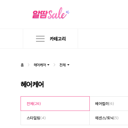
카테고리
본
검
메
문
색
뉴
바
바
바
로
로
로
홈
헤어케어
전체
가
가
가
기
기
기
헤어케어
전체
(26)
헤어컬러
(6)
스타일링
(4)
에센스/토닉
(5)