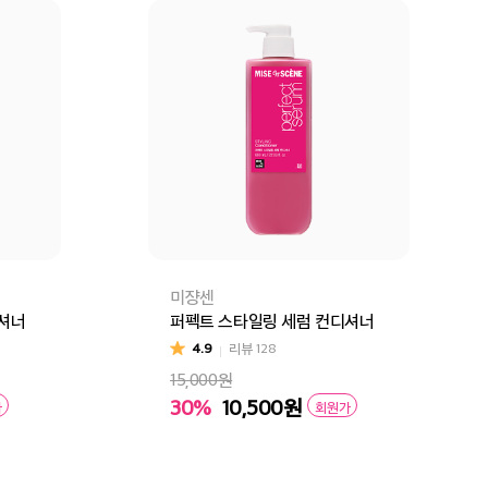
미쟝센
디셔너
퍼펙트 스타일링 세럼 컨디셔너
4.9
리뷰
128
15,000원
30%
10,500
원
가
회원가
구매
장바구니
바로구매