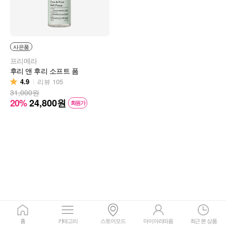
사은품
프리메라
후리 앤 후리 소프트 폼
4.9
리뷰
105
31,000원
20%
24,800
원
회원가
홈
카테고리
스토어모드
마이아리따움
최근 본 상품