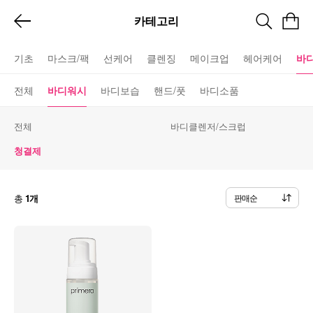
카테고리
기초
마스크/팩
선케어
클렌징
메이크업
헤어케어
바
전체
바디워시
바디보습
핸드/풋
바디소품
전체
바디클렌저/스크럽
청결제
총
1개
판매순