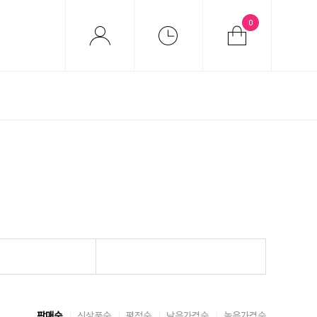
0
판매순
신상품순
평점순
낮은가격순
높은가격순