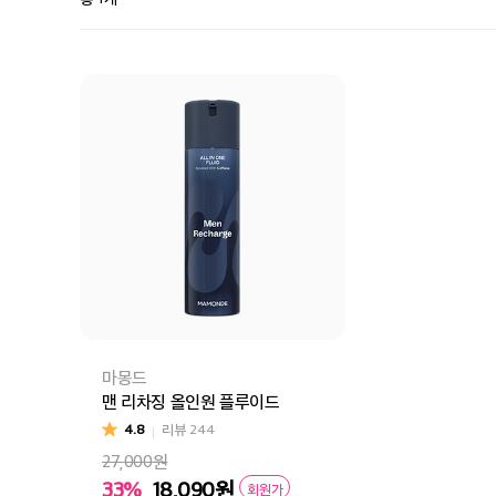
마몽드
맨 리차징 올인원 플루이드
4.8
리뷰
244
27,000원
33%
18,090
원
회원가