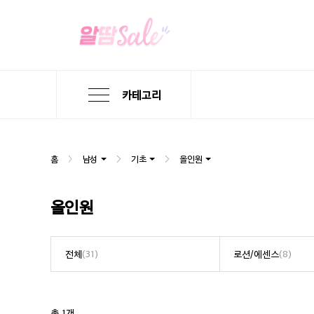
카테고리
본
검
메
문
색
뉴
바
바
바
로
로
로
홈
남성
기초
올인원
가
가
가
기
기
기
올인원
전체
(31)
로션/에센스
(8)
총 1개