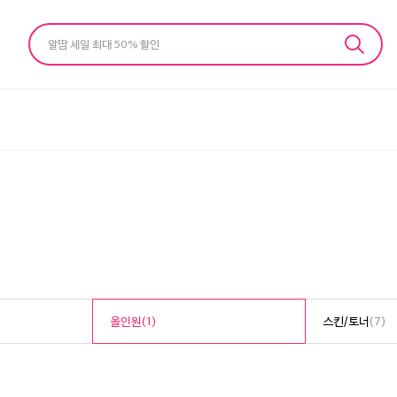
알땀 세일 최대 50% 할인
올인원
(1)
스킨/토너
(7)