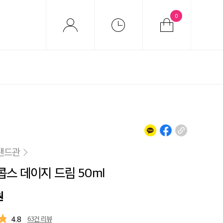
0
랜드관
스 데이지 드림 50ml
원
4.8
63건 리뷰