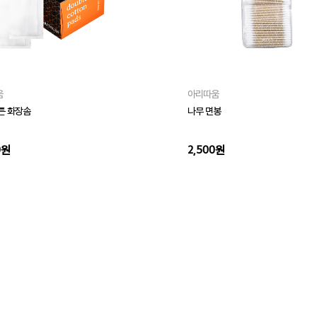
움
아리따움
튼 화장솜
나무 면봉
0원
2,500원