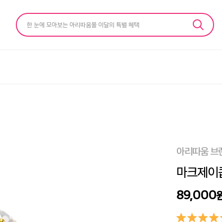
한 눈에 모아보는 아리따움몰 이달의 특별 혜택
아리따움 브
마크제이콥
89,000