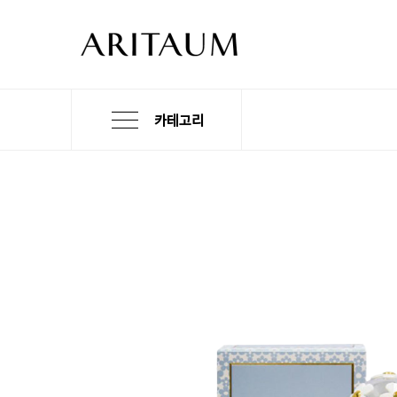
카테고리
본
검
메
문
색
뉴
바
바
바
로
로
로
가
가
가
기
기
기