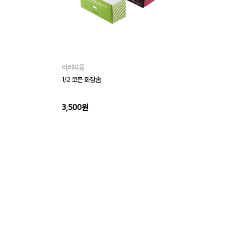
아리따움
아
1/2 코튼 화장솜
프리
3,500원
4,