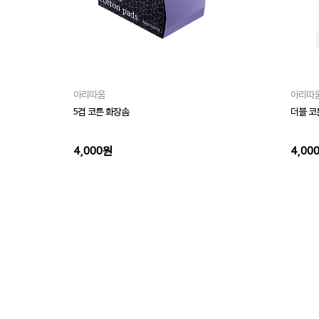
아리따움
아리따
5겹 코튼 화장솜
더블 코
4,000원
4,00