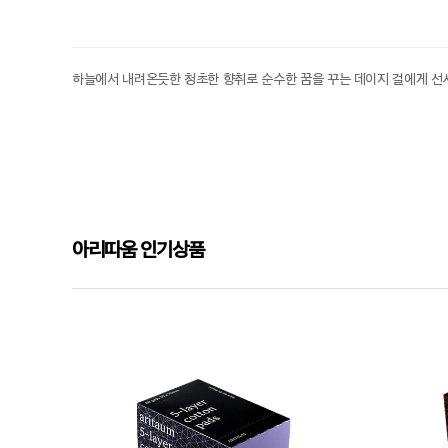
하늘에서 내려온듯한 청초한 향취로 순수한 꿈을 꾸는 데이지 걸에게 선
아리따움 인기상품