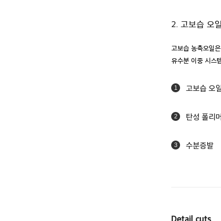
2. 고보습 
고보습 농축오일은
유수분 이중 시스
고보습 오
1
탄성 폴리
2
수분증발
3
Detail cuts