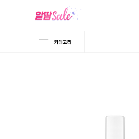
카테고리
본
검
메
문
색
뉴
바
바
바
로
로
로
가
가
가
기
기
기