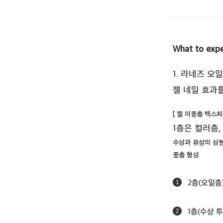
What to exp
1. 라네즈 오
젤 네일 효과
[ 젤 이중층 텍스
1층은 컬러층,
수상과 유상의 상분
중층 형성
2층(오일층)
1
1층(수상 
2