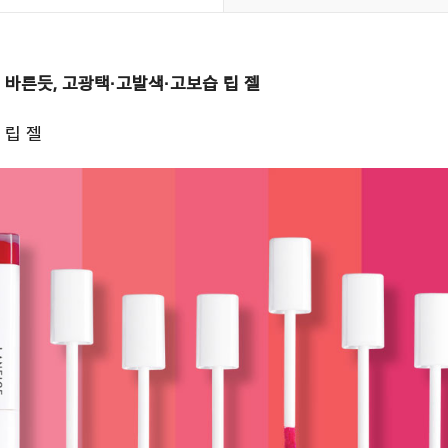
 바른듯, 고광택·고발색·고보습 립 젤
 립 젤