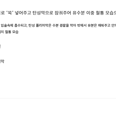
오일로 “쏙“ 넣어주고 탄성막으로 잠궈주어 유수분 이중 철통 모습
 입술속에 흡수되고, 탄성 폴리머막은 수분 증발을 막아 밖에서 유분은 채워주고 안
템의 철통 모습
일
머막