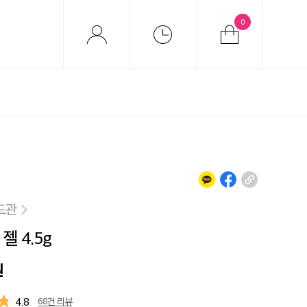
0
드관
젤 4.5g
원
4.8
68건 리뷰