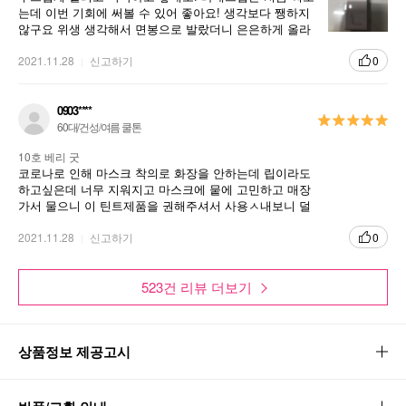
는데 이번 기회에 써볼 수 있어 좋아요! 생각보다 쨍하지
4. “립 나이프” 어플리케이터 적용
않구요 위생 생각해서 면봉으로 발랐더니 은은하게 올라
가더라구요~ 다른 색도 궁금하네요!
2021.11.28
신고하기
0
Key Points
0903****
60대/건성/여름 쿨톤
NEW 타투 립 틴트
10호 베리 굿
코로나로 인해 마스크 착의로 화장을 안하는데 립이라도
가볍지만 강렬한 지속력
하고싶은데 너무 지워지고 마스크에 뭍에 고민하고 매장
가서 물으니 이 틴트제품을 권해주셔서 사용ㅅ내보니 덜
묻어나고 오래지속해서 좋있다
2021.11.28
신고하기
0
523건 리뷰 더보기
상품정보 제공고시