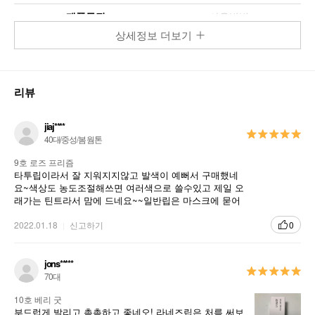
제품특징
사용방법
상세정보 더보기
리뷰
LANEIGE TATTOO LIP TINT
jiaj****
40대/중성/봄 웜톤
가볍게 밀착되고 타투처럼 오래 남는 고선명 고지
9호 로즈 프리즘
속 틴트
타투립이라서 잘 지워지지않고 발색이 예뻐서 구매했네
요~색상도 농도조절해쓰면 여러색으로 쓸수있고 제일 오
래가는 틴트라서 맘에 드네요~~일반립은 마스크에 묻어
라네즈 타투 립 틴트
나서 별로인데 요건 오래가고 덜 묻어나는듯
2022.01.18
신고하기
0
1. 타투처럼 오래 남는 컬러 지속력
jons*****
2. 가볍고 빠른 피팅 & 새틴 피니시
70대
3. 고발색 틴팅 효과
10호 베리 굿
부드럽게 발리고 촉촉하고 좋네오! 라네즈립은 처름 써보