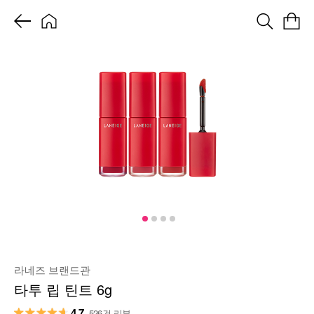
라네즈 브랜드관
타투 립 틴트 6g
4.7
526건 리뷰