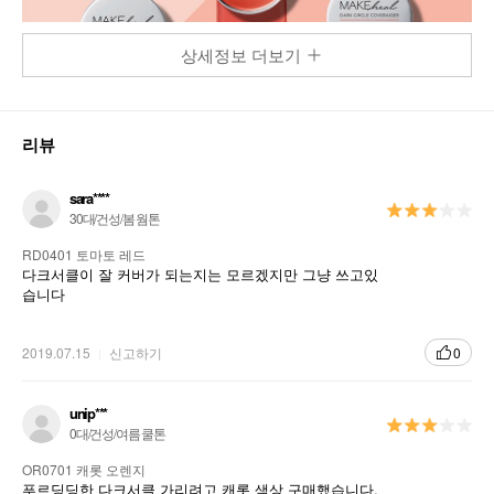
상세정보 더보기
리뷰
sara****
30대/건성/봄 웜톤
RD0401 토마토 레드
다크서클이 잘 커버가 되는지는 모르겠지만 그냥 쓰고있
습니다
2019.07.15
신고하기
0
unip***
0대/건성/여름 쿨톤
OR0701 캐롯 오렌지
푸르딩딩한 다크서클 가리려고 캐롯 색상 구매했습니다.