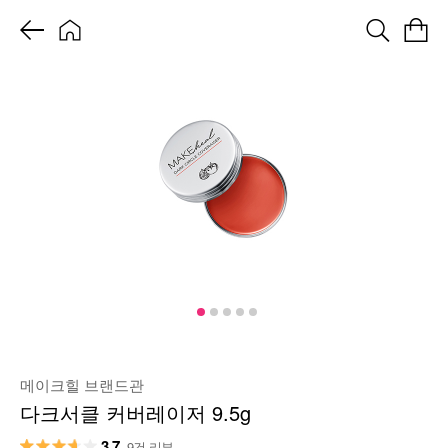
메이크힐 브랜드관
다크서클 커버레이저 9.5g
3.7
9건 리뷰