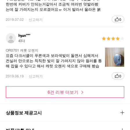
한번에 커버가 안되는거같아서 조금씩 여러번 덧발라봤
는데 잘 가려지는지 모르겠어요ㅠ 이거 발라서 올라온 붉
은기 가리려고 컨실러니 파운데이션 덧바르니 두꺼워져
서 가려지는 느낌이고...
2019.07.02
신고하기
0
hyun****
40대
OR0701 캐롯 오렌지
요즘 다크서클이 푸른색과 보라색빛이 돌면서 심해져서
컨실러 만으로는 칙칙한 빛이 잘 가려지지 않아 컬러를 통
해 잡을 수 있다고 해서 캐럿 오렌지 색으로 구매해 봤습
니다. 컬러 대비를 통해 얇게 사용한뒤 컨실러를 올려주면
괜찮은 것 같아요.
2019.06.19
신고하기
0
6건 리뷰 더보기
상품정보 제공고시