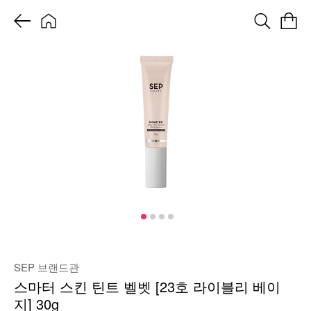
SEP 브랜드관
스마터 스킨 틴트 벨벳 [23호 라이블리 베이
지] 30g