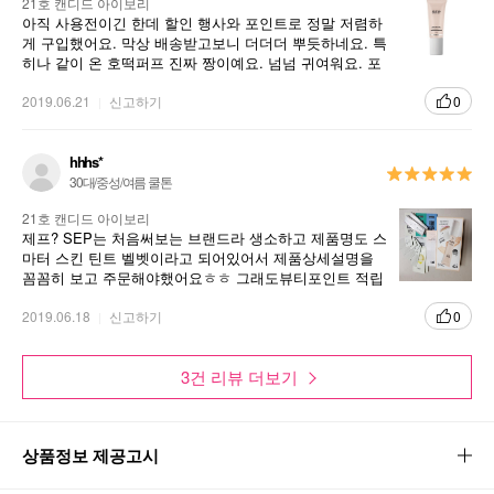
21호 캔디드 아이보리
아직 사용전이긴 한데 할인 행사와 포인트로 정말 저렴하
게 구입했어요. 막상 배송받고보니 더더더 뿌듯하네요. 특
히나 같이 온 호떡퍼프 진짜 짱이예요. 넘넘 귀여워요. 포
장도 잘 되어 있어서 선물용으로도 너무 좋을거 같아요
2019.06.21
신고하기
0
hhhs*
30대/중성/여름 쿨톤
21호 캔디드 아이보리
제프? SEP는 처음써보는 브랜드라 생소하고 제품명도 스
마터 스킨 틴트 벨벳이라고 되어있어서 제품상세설명을
꼼꼼히 보고 주문해야했어요ㅎㅎ 그래도뷰티포인트 적립
이벤트에다가 플러스해서 오늘만 이가격 행사할때 구매
해서 45퍼센트가격에 (65퍼센트행사) 굉장히 싸게샀습니
2019.06.18
신고하기
0
다. 써보고 괜찮으면 세일할때 또쟁여놓을거예요 ㅎㅎ쓰
는파데가 많아 개봉전이지만 후기가 좋으니 기대됩니다.
3건 리뷰 더보기
상품정보 제공고시