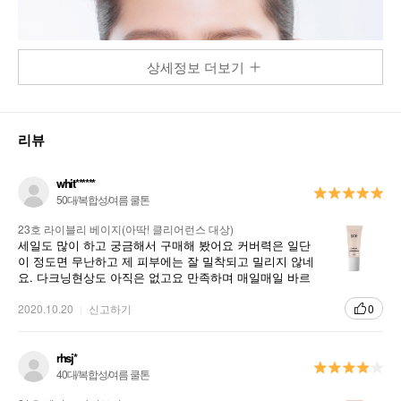
상세정보 더보기
리뷰
whit******
50대/복합성/여름 쿨톤
23호 라이블리 베이지(아딱! 클리어런스 대상)
세일도 많이 하고 궁금해서 구매해 봤어요 커버력은 일단
이 정도면 무난하고 제 피부에는 잘 밀착되고 밀리지 않네
요. 다크닝현상도 아직은 없고요 만족하며 매일매일 바르
고 있습니다!!!
2020.10.20
신고하기
0
rhsj*
40대/복합성/여름 쿨톤