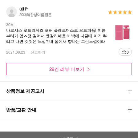
uj11**
20대/복합성/여름 쿨톤
30ML
나르시소 로드리게즈 포허 플레르머스크 오드퍼퓸! 이름
부터가 엄ㅈ청 길어서 헷갈리네용ㅎ 밖에 나갈때 이거 뿌
리고 나면 갓씻은 느낌? 내 몸에서 향나는 그런느낌이라
기분이 조아요!!!!
2021.08.23
신고하기
0
29건 리뷰 더보기
상품정보 제공고시
반품/교환 안내