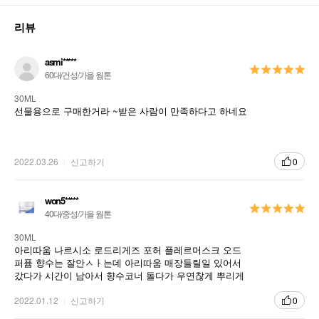
리뷰
asmi*****
60대/건성/가을 웜톤
30ML
선물용으로 구매한거라 ~받은 사람이 만족하다고 하네요
2022.03.26
신고하기
0
won5*****
40대/중성/가을 웜톤
30ML
아리따움 나르시소 로드리게즈 포허 플레르머스크 오드
퍼퓸 향수는 잘안ㅅㅏ는데 아리따움 매장들릴일 있어서
갔다가 시간이 남아서 향수코너 돌다가 우연찮게 뿌리게
된 향수. 집에오는길 향이 코에 ㄱ/ㅔ속 맴돌아서 샀음
2022.01.12
신고하기
0