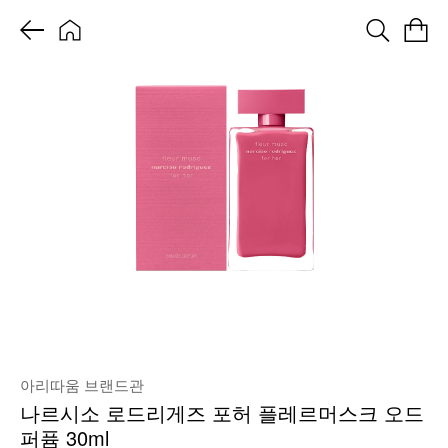
아리따움 브랜드관
나르시소 로드리게즈 포허 플레르머스크 오드
퍼퓸 30ml