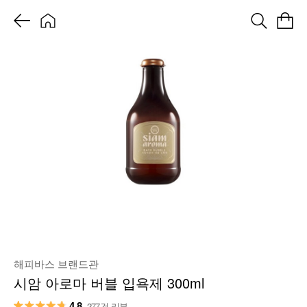
해피바스 브랜드관
시암 아로마 버블 입욕제 300ml
4.8
277건 리뷰