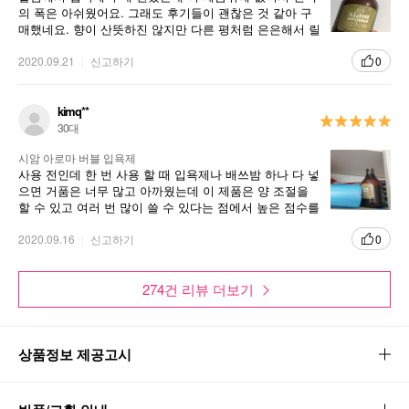
의 폭은 아쉬웠어요. 그래도 후기들이 괜찮은 것 같아 구
매했네요. 향이 산뜻하진 않지만 다른 평처럼 은은해서 릴
렉스돼요. 물은 고의 받았을때 풀때는 거품이 금방꺼졌는
디 처음부터 물 떨어지는 곳에 부었더니 거품이 잘 났네요
2020.09.21
신고하기
0
ㅎ 그래서 수정글 입니다^^ 거품 쫀쫀해서 좋아요.
kimq**
30대
시암 아로마 버블 입욕제
사용 전인데 한 번 사용 할 때 입욕제나 배쓰밤 하나 다 넣
으면 거품은 너무 많고 아까웠는데 이 제품은 양 조절을
할 수 있고 여러 번 많이 쓸 수 있다는 점에서 높은 점수를
주고 싶습니다
2020.09.16
신고하기
0
274건 리뷰 더보기
상품정보 제공고시