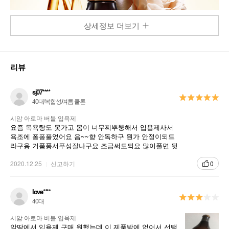
상세정보 더보기
리뷰
sj07****
40대/복합성/여름 쿨톤
시암 아로마 버블 입욕제
요즘 목욕탕도 못가고 몸이 너무찌뿌뚱해서 입욥제사서
욕조에 퐁퐁풀었어요 음~~향 안독하구 뭔가 안정이되드
라구용 거품풍서푸성잘나구요 조금써도되요 많이풀면 뒷
정리가 멘붕와요~~ 촉촉하니 피로풀고 좋았어요
2020.12.25
신고하기
0
love****
40대
시암 아로마 버블 입욕제
알땀에서 입욕제 구매 원했는데 이 제품밖에 없어서 선택