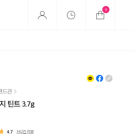
0
랜드관
 틴트 3.7g
4.7
342건 리뷰