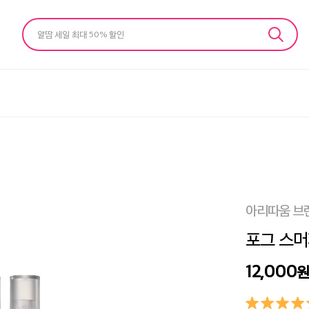
알땀 세일 최대 50% 할인
아리따움 브
포그 스머지
12,000
원