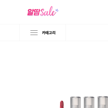
카테고리
본
검
메
문
색
뉴
바
바
바
로
로
로
가
가
가
기
기
기