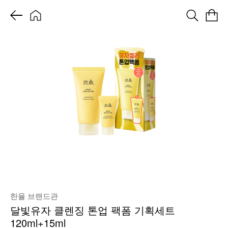
한율 브랜드관
달빛유자 클렌징 톤업 팩폼 기획세트
120ml+15ml