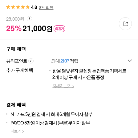
4.8
8건 리뷰
28,000
원
25%
21,000
원
회원가
구매 혜택
뷰티포인트
최대
210P
적립
추가 구매 혜택
한율 달빛유자 클렌징 톤업팩폼 기획세트
2개 이상 구매 시 사은품 증정
자세히 보기 >
결제 혜택
NH카드 5만원 결제 시 최대 6개월 무이자 할부
PAYCO 5만원 이상 결제시 (부분)무이자 할부
더보기 >