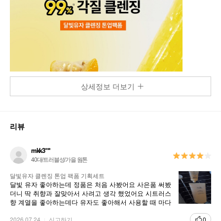
상세정보 더보기
리뷰
mkk3***
40대/트러블성/가을 웜톤
달빛유자 클렌징 톤업 팩폼 기획세트
달빛 유자 좋아하는데 정품은 처음 사봤어요 사은품 써봤
더니 딱 취향과 잘맞아서 사려고 생각 했었어요 시트러스
향 계열을 좋아하는데다 유자도 좋아해서 사용할 때 마다
기분이 좋네요 굿이에요
2026.07.24
신고하기
0