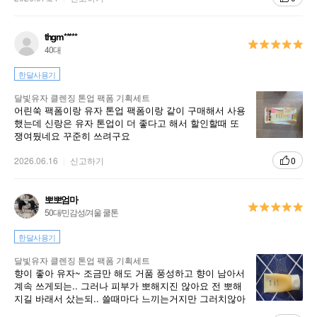
thgm*****
40대
한달사용기
달빛유자 클렌징 톤업 팩폼 기획세트
어린쑥 팩폼이랑 유자 톤업 팩폼이랑 같이 구매해서 사용
했는데 신랑은 유자 톤업이 더 좋다고 해서 할인할때 또
쟁여뒀네요 꾸준히 쓰려구요
2026.06.16
신고하기
0
뽀뽀엄마
50대/민감성/겨울 쿨톤
한달사용기
달빛유자 클렌징 톤업 팩폼 기획세트
향이 좋아 유자~ 조금만 해도 거품 풍성하고 향이 남아서
계속 쓰게되는.. 그러나 피부가 뽀해지진 않아요 전 뽀해
지길 바래서 샀는되.. 쓸때마다 느끼는거지만 그러치않아
요 그래서 슬퍼요