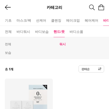
카테고리
기초
마스크/팩
선케어
클렌징
메이크업
헤어케어
바
전체
바디워시
바디보습
핸드/풋
바디소품
전체
워시
보습
총
1개
판매순