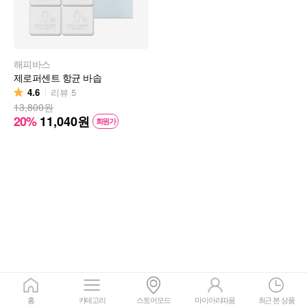
해피바스
제로퍼센트 항균 바솝
4.6
리뷰
5
13,800원
20%
11,040
원
회원가
홈
카테고리
스토어모드
마이아리따움
최근 본 상품