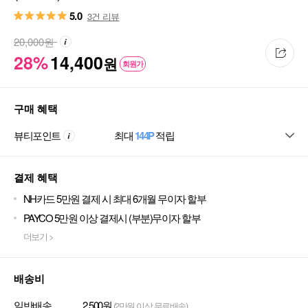
5.0
3건 리뷰
20,000
원
28%
14,400
원
회원가
구매 혜택
뷰티포인트
최대
144P
적립
결제 혜택
NH카드 5만원 결제 시 최대 6개월 무이자 할부
PAYCO 5만원 이상 결제시 (부분)무이자 할부
더보기 >
배송비
일반배송
2,500원
(2만원 이상 무료배송)