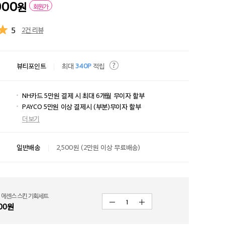
000
원
회원가
5
2건 리뷰
뷰티포인트
최대
340P
적립
NH카드 5만원 결제 시 최대 6개월 무이자 할부
PAYCO 5만원 이상 결제시 (부분)무이자 할부
더보기
일반배송
2,500원 (2만원 이상 무료배송)
 에센스 스킨 기획세트
1
00
원