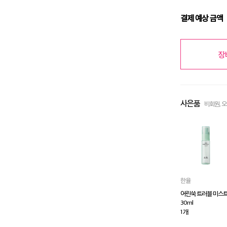
결제 예상 금액
장
사은품
비회원, 
한율
어린쑥 트러블 미스
30ml
1 개