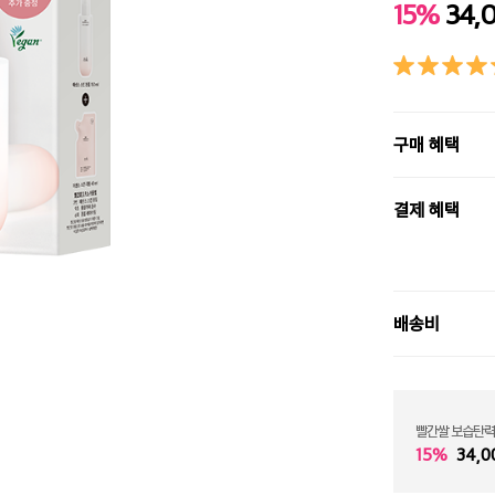
15%
34,
구매 혜택
결제 혜택
배송비
빨간쌀 보습탄력
15%
34,0