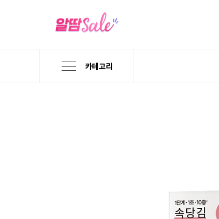
카테고리
본
검
메
문
색
뉴
바
바
바
로
로
로
가
가
가
기
기
기