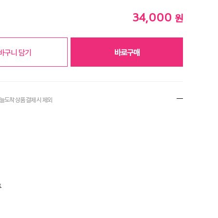
34,000
원
바구니 담기
바로구매
오늘도착 상품 결제
시 제외
트