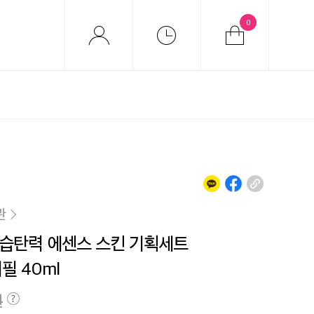
0
관
습탄력 에센스 스킨 기획세트
리필 40ml
원