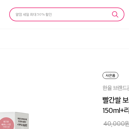
알땀 세일 최대 50% 할인
사은품
한율 브랜드
빨간쌀 보
150ml+
40,000