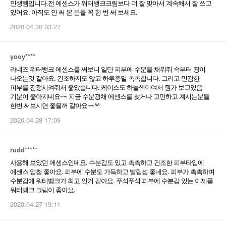
인생템입니다.전 에센스가 워터뱅크크림보다 더 잘 맞아서 계속해서 잘 쓰고
있어요. 아직도 안 써 본 분들 꼭 한 번 써 보세요.
2020.04.30 03:27
yooy****
라네즈 워터뱅크 에센스를 써보니 일단 피부에 수분을 채워줘 속부터 광이
나오는것 같아요. 건조하지도 않고 하루종일 촉촉합니다. 그리고 민감한
피부를 진정시켜줘서 좋았습니다. 케이스도 하늘색이여서 뭔가 보고있음
기분이 좋아지네요~~ 지금 수분광채 에센스를 찾거나 고민하고 계시는분들
한번 써보시면 좋을꺼 같아요~~^^
2020.04.28 17:09
rudd*****
사용해 보았던 에센스인데요. 수분감도 있고 촉촉하고 건조한 피부타입에
에센스 엄청 좋아요. 피부에 수분도 가득하고 발림성 좋네요. 피부가 촉촉하며
수분감에 워터뱅크가 최고 인거 같아요. 푸석푸석 피부에 수분감 있는 이제품
워터뱅크 크림이 좋아요.
2020.04.27 19:11