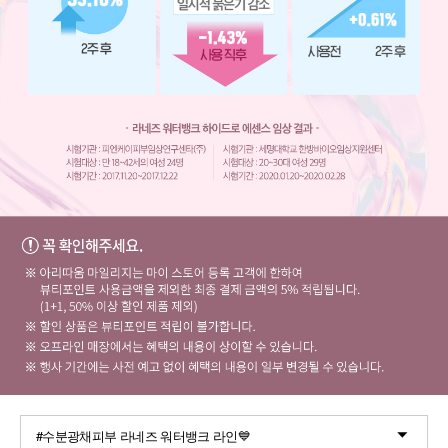
#수분광채피부 라네즈 워터뱅크 라인💙