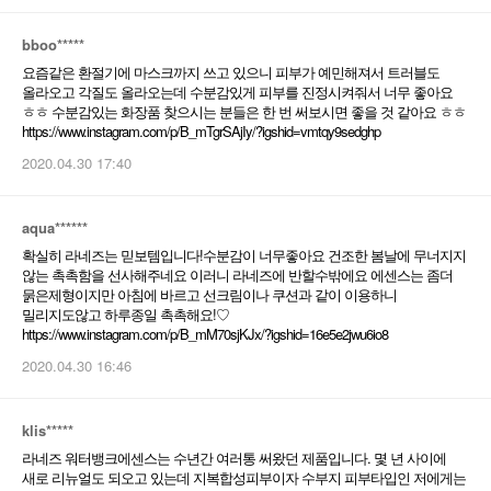
bboo*****
요즘같은 환절기에 마스크까지 쓰고 있으니 피부가 예민해져서 트러블도
올라오고 각질도 올라오는데 수분감있게 피부를 진정시켜줘서 너무 좋아요
ㅎㅎ 수분감있는 화장품 찾으시는 분들은 한 번 써보시면 좋을 것 같아요 ㅎㅎ
https://www.instagram.com/p/B_mTgrSAjIy/?igshid=vmtqy9sedghp
2020.04.30 17:40
aqua******
확실히 라네즈는 믿보템입니다!수분감이 너무좋아요 건조한 봄날에 무너지지
않는 촉촉함을 선사해주네요 이러니 라네즈에 반할수밖에요 에센스는 좀더
묽은제형이지만 아침에 바르고 선크림이나 쿠션과 같이 이용하니
밀리지도않고 하루종일 촉촉해요!♡
https://www.instagram.com/p/B_mM70sjKJx/?igshid=16e5e2jwu6io8
2020.04.30 16:46
klis*****
라네즈 워터뱅크에센스는 수년간 여러통 써왔던 제품입니다. 몇 년 사이에
새로 리뉴얼도 되오고 있는데 지복합성피부이자 수부지 피부타입인 저에게는