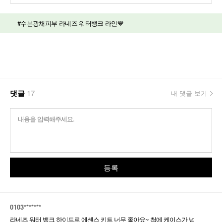
#수분광채피부 라네즈 워터뱅크 라인💙
댓글
17
내 댓글 보기
등록
0103*******
라네즈 워터 뱅크 하이드로 에센스 키트 너무 좋아요~ 첨에 케이스가 넘