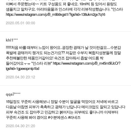
이뻐서 주문했는데~~ 키트 구성품도 꾀 좋네요. 10ml씩 등 있어서 용량도
샘플치고 알차구요. 아리따움몰과 인스타에 각각 리뷰작성했습니다. *인스타
https://www.instagram.com/p/B_m9b9xgst1/?igshid=138ukm2gv7q16
2020.05.01 00:00
khl1***
!!!!!!처음 바를 때부터 느낌이 왔어요..굉장한 광채가 날 것이란걸요....수분감
폭발에 광채까지 챙겨도 되는건가요?? 저같은 수부지 복합지성분들께 정말
추천해볼만한 제품인거같아요! 속건조 잡아줘서 좁쌀 여드름 싹
들어갔어요ㅜㅠ *인스타 리뷰* https://www.instagram.com/p/B_m45m5lUcO/?
igshid=1gpeeopmip1bd
2020.04.30 23:12
qqa7****
15일정도 꾸준히 사용해보니 정말 수분이 얼굴을 먹었어요 저녁에 바르고
다음날 아침엔 피부가 촉촉하고 광채가 난답니다 메이크업도 잘되고 있답니다
피부 속건조 도 잡아주고 민감하고 붉어지는 피부에도 좋다니까 이제부터
꾸준히 사용해 봐야 겠어요 #수분에센스 #라네즈
2020.04.30 21:20