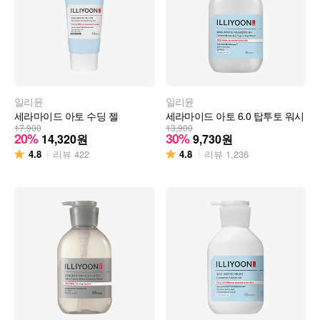
일리윤
일리윤
세라마이드 아토 수딩 젤
세라마이드 아토 6.0 탑투토 워시
17,900
13,900
20%
30%
14,320
원
9,730
원
4.8
4.8
리뷰
422
리뷰
1,236