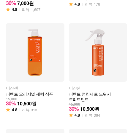
30%
7,000
원
4.8
리뷰
176
4.8
리뷰
1,697
미쟝센
미쟝센
퍼펙트 오리지널 세럼 샴푸
퍼펙트 엉킴제로 노워시
15,000
트리트먼트
30%
10,500
원
15,000
30%
10,500
원
4.8
리뷰
313
4.8
리뷰
364