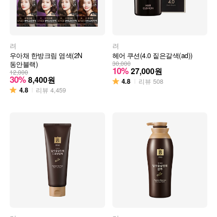
려
려
우아채 한방크림 염색(2N
헤어 쿠션(4.0 짙은갈색(ad))
동안블랙)
30,000
10%
27,000
원
12,000
30%
8,400
원
4.8
리뷰
508
4.8
리뷰
4,459