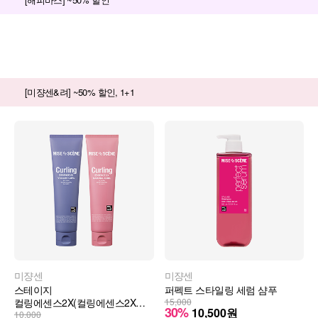
[미쟝센&려] ~50% 할인, 1+1
미쟝센
미쟝센
스테이지
퍼펙트 스타일링 세럼 샴푸
컬링에센스2X(컬링에센스2X
15,000
30%
10,500
원
내추럴컬)
10,000