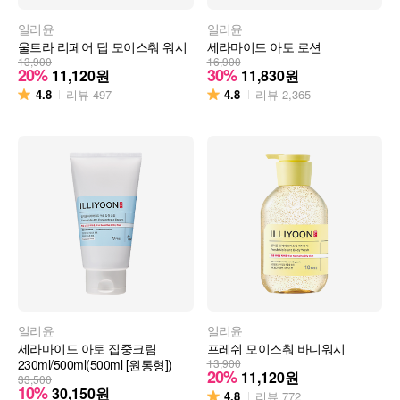
일리윤
일리윤
울트라 리페어 딥 모이스춰 워시
세라마이드 아토 로션
13,900
16,900
20%
30%
11,120
원
11,830
원
4.8
4.8
리뷰
497
리뷰
2,365
일리윤
일리윤
세라마이드 아토 집중크림
프레쉬 모이스춰 바디워시
230ml/500ml(500ml [원통형])
13,900
20%
11,120
원
33,500
10%
30,150
원
4.8
리뷰
772