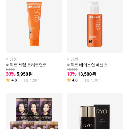
미쟝센
미쟝센
퍼펙트 세럼 트리트먼트
퍼펙트 베이스업 에센스
8,500
15,000
30%
10%
5,950
원
13,500
원
4.8
4.8
리뷰
1,267
리뷰
1,107