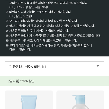
[미쟝센&려] ~50% 할인, 1+1
[일리윤] ~50% 할인