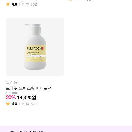
4.8
리뷰
862
일리윤
프레쉬 모이스춰 바디로션
17,900
20%
14,320
원
4.8
리뷰
831
[해피바스] ~50% 할인