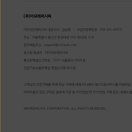
(주)아모레퍼시픽
(주)아모레퍼시픽 대표이사 : 김승환
사업자등록번호 : 106-86-43373
주소 : 서울특별시 용산구 한강대로 100 (한강로 2가)
전자메일주소 :
support@aritaum.com
호스팅 제공자 : (주)아모레퍼시픽
통신판매업신고번호 : 2017-서울용산-1308호
건강기능식품판매업 영업신고증 제 8호
고객님의 안전거래를 위해 현금 거래에 대해 이니페이 에스크로서비스를 이용하실 
아리따움의 모든 고객은 결제액 기준 월 100만원/연 300만원 구매 한도 내에서 
AMOREPACIFIC CORPORATION. ALL RIGHTS RESERVED.