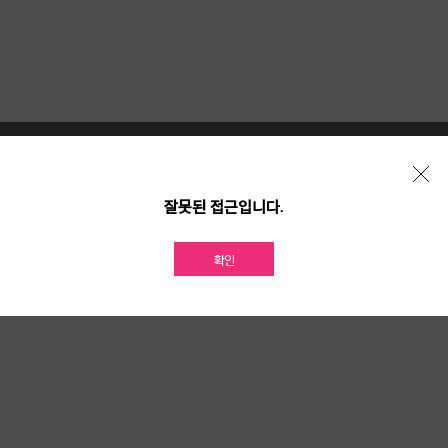
개인정보 처리방침
위치기반서비스 이용약관
가맹점 개설문의
잘못된 접근입니다.
확인