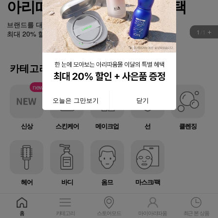
아리따움몰 이달의 특별 혜택
브랜드를 대표하는 인기 아이템을 한 눈에!
1
/
1
최대 20% 할인 + 사은품 증정
카테고리별 제품 안내
new
오늘은 그만보기
닫기
신상
스킨케어
메이크업
선
클렌징
헤어
바디
옴므
마스크/팩
홈
카테고리
스토어모드
마이아리따움
최근 본 상품
공지사항
아모레퍼시픽 개인정보처리방침 일부가 변경됩니다.