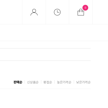
0
판매순
신상품순
평점순
높은가격순
낮은가격순