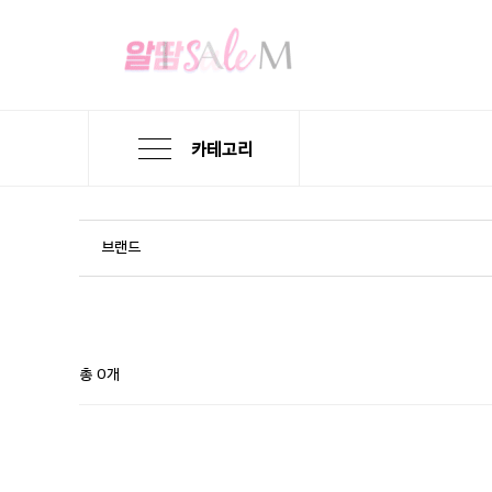
카테고리
본
검
메
문
색
뉴
바
바
바
로
로
로
브랜드
가
가
가
기
기
기
총 0개