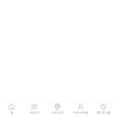
홈
카테고리
스토어모드
마이아리따움
최근 본 상품