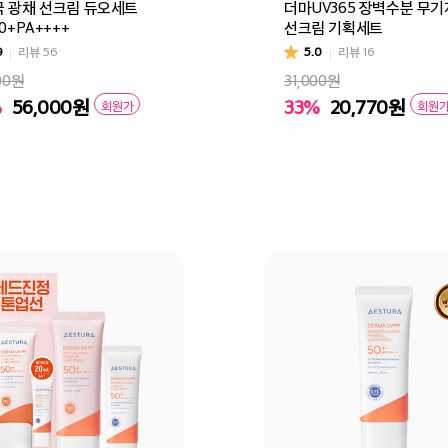
 광채 선크림 듀오세트
더마UV365 장벽수분 무
0+PA++++
선크림 기획세트
9
리뷰
56
5.0
리뷰
16
00원
31,000원
%
56,000
원
33%
20,770
원
회원가
회원
바구니
바로구매
장바구니
바로