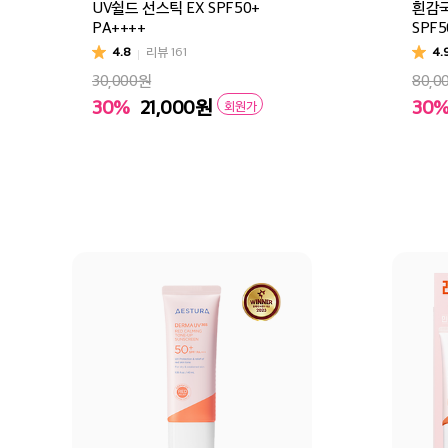
UV쉴드 선스틱 EX SPF50+
흰감국
PA++++
SPF5
4.8
리뷰
161
4.
30,000원
80,0
30%
21,000
원
30
회원가
장