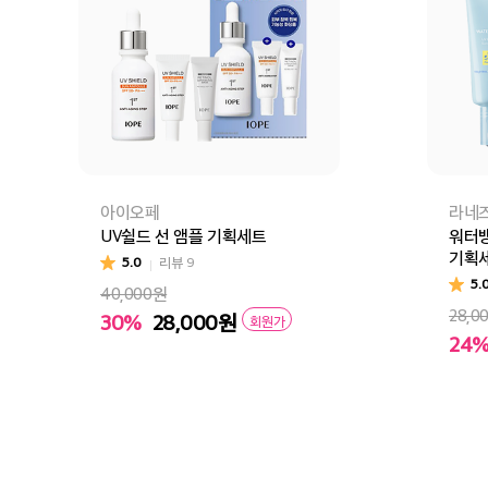
아이오페
라네
UV쉴드 선 앰플 기획세트
워터뱅
기획세
5.0
리뷰
9
5.
40,000원
28,0
30%
28,000
원
회원가
24
장바구니
바로구매
장