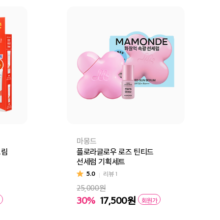
마몽드
크림
플로라글로우 로즈 틴티드
선세럼 기획세트
5.0
리뷰
1
25,000원
30%
17,500
원
회원가