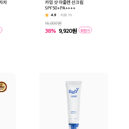
기자차
카밍 샷 아줄렌 선크림
SPF50+PA++++
4.9
리뷰
39
16,000원
38%
9,920
원
가
회원가
구매
장바구니
바로구매