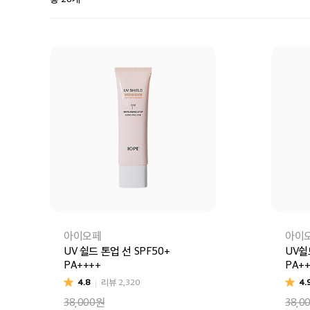
아이오페
아이
UV 쉴드 톤업 선 SPF50+
UV쉴
PA++++
PA++
4.8
리뷰
2,320
4.
38,000원
38,0