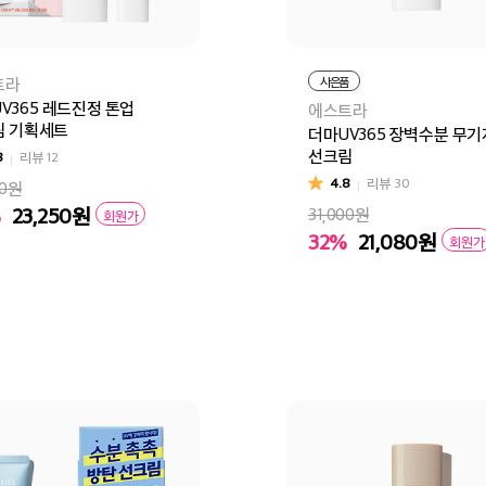
트라
사은품
V365 레드진정 톤업
에스트라
림 기획세트
더마UV365 장벽수분 무
선크림
8
리뷰
12
4.8
리뷰
30
00원
%
23,250
원
31,000원
회원가
32%
21,080
원
회원가
바구니
바로구매
장바구니
바로