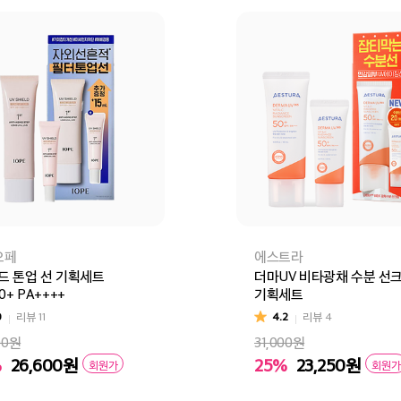
오페
에스트라
드 톤업 선 기획세트
더마UV 비타광채 수분 선
0+ PA++++
기획세트
0
리뷰
11
4.2
리뷰
4
00원
31,000원
%
26,600
원
25%
23,250
원
회원가
회원가