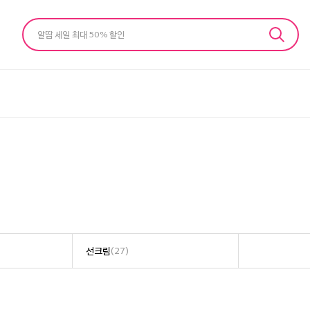
알땀 세일 최대 50% 할인
선크림
(27)