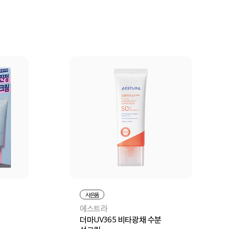
구매
장바구니
바로구매
사은품
에스트라
더마UV365 비타광채 수분