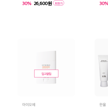
30%
26,600
원
30
회원가
장바구니
바로구매
장
입고알림
아이오페
한율