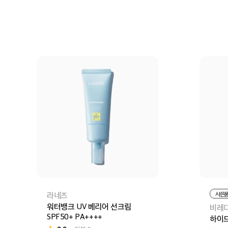
장
장바구니
바로구매
라네즈
사은
워터뱅크 UV 베리어 선크림
비레
SPF50+ PA++++
하이