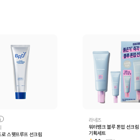
바구니
바로구매
장바구니
바로
품
라네즈
워터뱅크 블루 톤업 선크림
디
기획세트
드로 스웻프루프 선크림