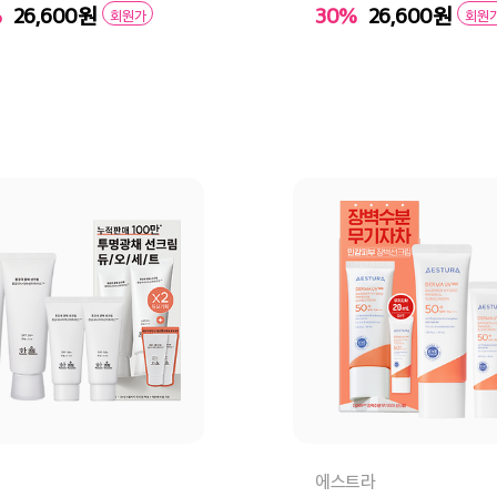
%
26,600
원
30%
26,600
원
회원가
회원
바구니
바로구매
장바구니
바로
에스트라