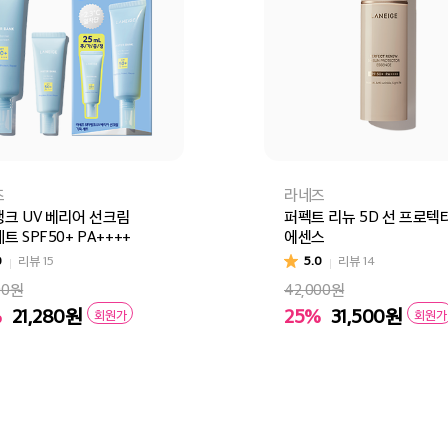
즈
라네즈
크 UV 베리어 선크림
퍼펙트 리뉴 5D 선 프로텍
트 SPF50+ PA++++
에센스
0
리뷰
15
5.0
리뷰
14
00원
42,000원
%
21,280
원
25%
31,500
원
회원가
회원가
바구니
바로구매
장바구니
바로