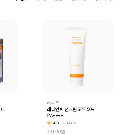
라네즈
세트
래디언씨 선크림 SPF 50+
PA++++
4.8
리뷰
178
30,000원