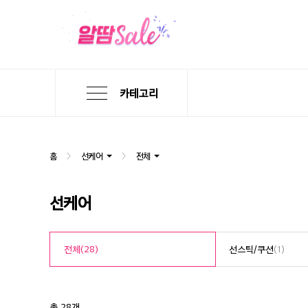
카테고리
본
검
메
문
색
뉴
바
바
바
로
로
로
홈
선케어
전체
가
가
가
기
기
기
선케어
전체
(28)
선스틱/쿠션
(1)
총 28개