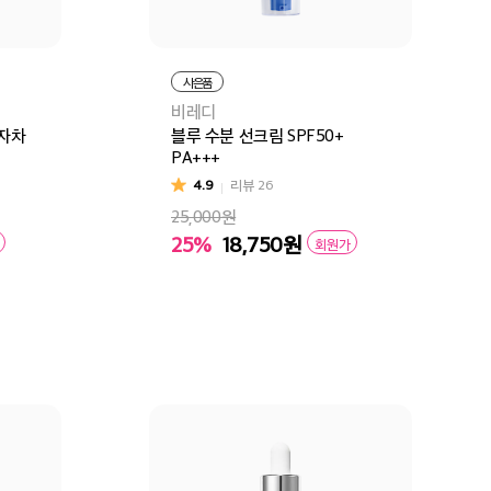
사은품
비레디
기자차
블루 수분 선크림 SPF50+
PA+++
4.9
리뷰
26
25,000원
25%
18,750
원
회원가
구매
장바구니
바로구매