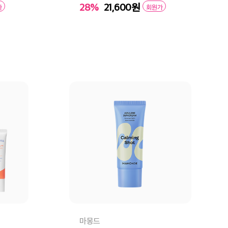
28%
21,600
원
가
회원가
구매
장바구니
바로구매
마몽드