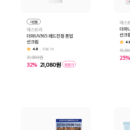
사은품
에스
더마U
에스트라
선크
더마UV365 레드진정 톤업
선크림
4.
4.8
리뷰
38
31,0
25
31,000원
32%
21,080
원
회원가
장
장바구니
바로구매