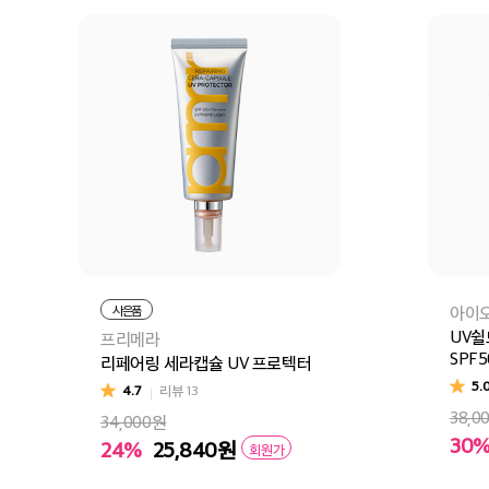
사은품
아이
UV쉴
프리메라
SPF5
리페어링 세라캡슐 UV 프로텍터
5.
4.7
리뷰
13
38,0
34,000원
30
24%
25,840
원
회원가