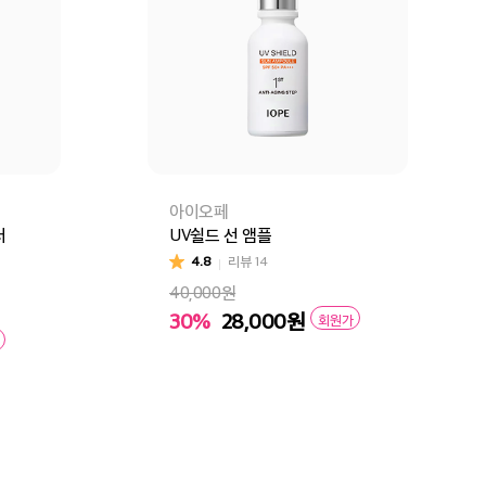
아이오페
터
UV쉴드 선 앰플
4.8
리뷰
14
40,000원
30%
28,000
원
회원가
장바구니
바로구매
구매