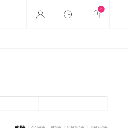
0
판매순
신상품순
평점순
낮은가격순
높은가격순