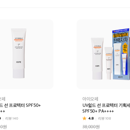
오페
아이오페
드 선 프로텍터 SPF50+
UV쉴드 선 프로텍터 기획
++
SPF50+ PA++++
9
리뷰
140
4.8
리뷰
108
00원
38,000원