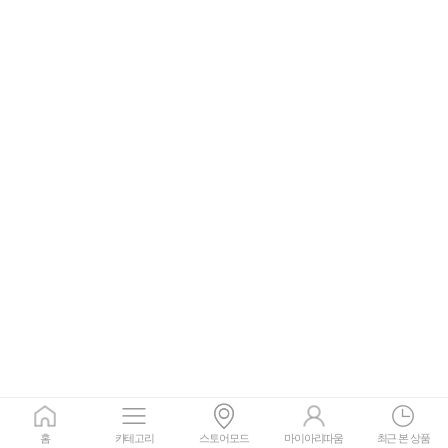
홈
카테고리
스토어모드
마이아리따움
최근 본 상품