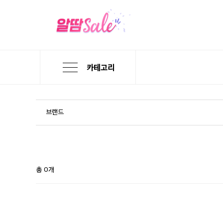
카테고리
본
검
메
문
색
뉴
바
바
바
로
로
로
브랜드
가
가
가
기
기
기
총 0개