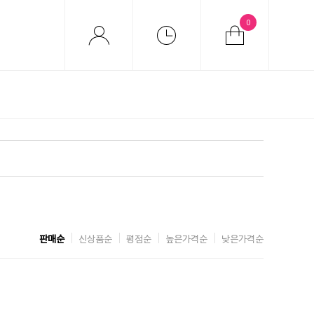
0
판매순
신상품순
평점순
높은가격순
낮은가격순