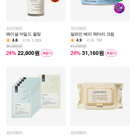
프리메라
프리메라
페이셜 마일드 필링
알파인 베리 워터리 크림
4.8
4.9
리뷰
1,529
리뷰
795
30,000원
41,000원
24%
22,800
원
24%
31,160
원
회원가
회원가
프리메라
프리메라