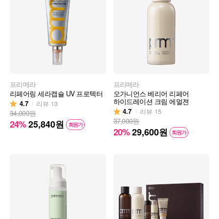
프리메라
프리메라
리페어링 세라캡슐 UV 프로텍터
오가니언스 베리어 리페어
하이드레이션 크림 에멀젼
4.7
리뷰
13
4.7
리뷰
15
34,000원
37,000원
24%
25,840
원
회원가
20%
29,600
원
회원가