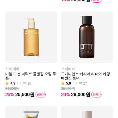
프리메라
프리메라
마일드 앤 퍼펙트 클렌징 오일 투
오가니언스 베리어 리페어 카밍
폼
에센스 토너
4.9
5.0
리뷰
25
리뷰
27
34,000원
35,000원
25%
25,500
원
20%
28,000
원
회원가
회원가