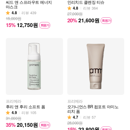
씨드 앤 스프라우트 에너지
인리치드 클렌징 티슈
마스크
4.8
리뷰
364
4.8
리뷰
439
27,000원
15,000원
20%
21,600
원
회원가
15%
12,750
원
회원가
프리메라
프리메라
후리 앤 후리 소프트 폼
오가니언스 BR 컴포트 아미노
리치 폼
4.9
리뷰
105
4.7
리뷰
57
31,000원
28,000원
35%
20,150
원
회원가
15%
23,800
원
회원가