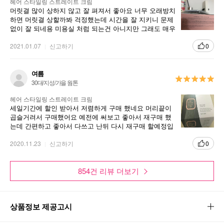
헤어 스타일링 스트레이트 크림
머릿결 많이 상하지 않고 잘 펴져서 좋아요 너무 오래방치
4. 2제를 골고루 바르고 난 뒤 15분 동안 그대로 방치 후에 미온수
하면 머릿결 상할까봐 걱정했는데 시간을 잘 지키니 문제
로 깨끗하게 헹군 후 찬바람으로 건조 후 마무리 합니다.
없이 잘 되네용 미용실 처럼 되는건 아니지만 그래도 매우
매우 만족합니당
헤어 스타일링 스트레이트 크림
2021.01.07
신고하기
0
여름
30대/지성/가을 웜톤
헤어 스타일링 스트레이트 크림
세일기간에 할인 받아서 저렴하게 구매 했네요 머리끝이
곱슬거려서 구매했어요 예전에 써보고 좋아서 재구매 했
는데 간편하고 좋아서 다쓰고 난뒤 다시 재구매 할예정입
니다 배송도 빨라서 좋았어요
2020.11.23
신고하기
0
854건 리뷰 더보기
상품정보 제공고시