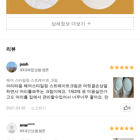
상세정보 더보기
상품상세설명
리뷰
-흘러내리지 않는 크림타입으로 집에서도 혼자 편리하게 사용할
수 있는 스트레이트 크림입니다.
pooh
40대/복합성/봄 웜톤
사용방법
헤어 스타일링 스트레이트 크림
아리따움 헤어스타일링 스트레이트크림은 머릿결손상덜
1. 샴푸후에 모발을 건조시킵니다.
하면서 머리를펴주는 크림이에요. 1제2제 로 미용실안가
고도 머리를 집에서 관리할수있어서 너무너무 좋아요. 만
2.동봉되어 있는 어깨보와 장갑을 착용한 후 1제(퍼머제)를 두피에
족합니다. 너무너무좋아요^^
묻지 않도록 주의하면서 모근에서 1cm 정도 위에 골고루 펴 발라
2021.04.30
신고하기
0
촘촘한 빗을 사용해 빗질해 줍니다.
3. 약 20분 정도(손상모 : 10분정도, 건강모 : 15~20분) 시간 경과
smar******
후 미온수로 가볍게 헹군 후 물기를 닦고 찬바람으로 모발을 말려
40대/건성/봄 웜톤
줍니다.