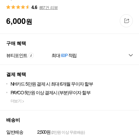
4.6
857건 리뷰
6,000
원
구매 혜택
뷰티포인트
최대
60P
적립
결제 혜택
NH카드 5만원 결제 시 최대 6개월 무이자 할부
PAYCO 5만원 이상 결제시 (부분)무이자 할부
더보기 >
배송비
일반배송
2,500원
(2만원 이상 무료배송)