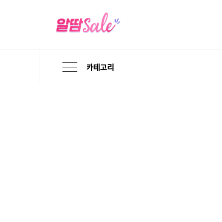
카테고리
본
검
메
문
색
뉴
바
바
바
로
로
로
가
가
가
기
기
기