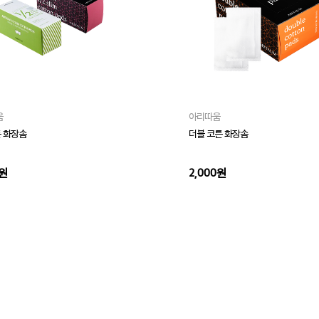
움
아리따움
튼 화장솜
더블 코튼 화장솜
0원
2,000원