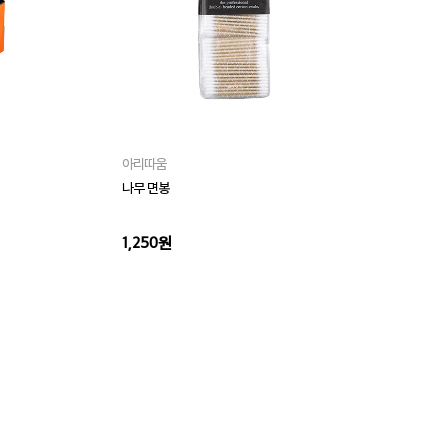
아리따움
아
나무 면봉
슬림
1,250원
1,