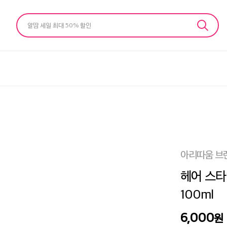
알땀 세일 최대 50% 할인
아리따움 브
헤어 스타
100ml
6,000
원