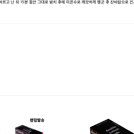
 바르고 난 뒤 15분 동안 그대로 방치 후에 미온수로 깨끗하게 헹군 후 찬바람으로 건