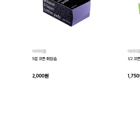
아리따움
아리따
5겹 코튼 화장솜
1/2 코
2,000원
1,75