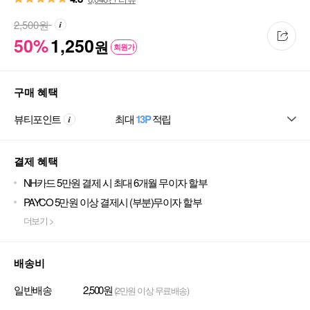
2,500
원
50%
1,250
원
회원가
구매 혜택
뷰티포인트
최대
13P
적립
결제 혜택
NH카드 5만원 결제 시 최대 6개월 무이자 할부
PAYCO 5만원 이상 결제시 (부분)무이자 할부
더보기 >
배송비
일반배송
2,500원
(2만원 이상 무료배송)