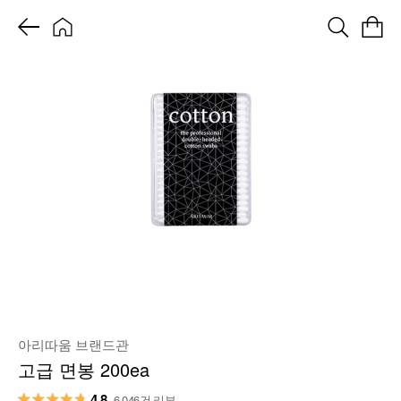
아리따움 브랜드관
고급 면봉 200ea
4.8
6,046건 리뷰