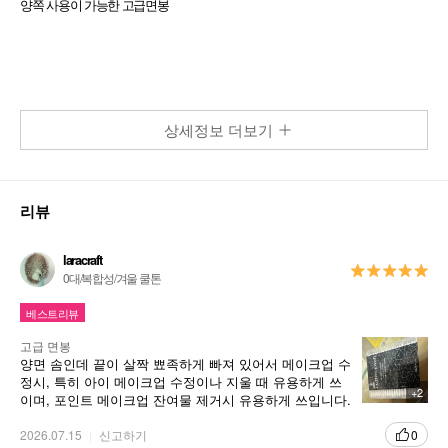
양쪽 사용이 가능한 고급면봉
상세정보 더보기
리뷰
laracraft
0대/복합성/겨울 쿨톤
베스트리뷰
고급 면봉
양면 솜인데 끝이 살짝 뾰족하게 빠져 있어서 메이크업 수
정시, 특히 아이 메이크업 수정이나 지울 때 유용하게 쓰
+2
이며, 포인트 메이크업 잔여물 제거시 유용하게 쓰입니다.
그리고 케이스에 담겨 있어서 보관과 사용이 편리하고 좋
아요. 정말 마음에 듭니다. 가성비 세일 때 하나 구비해 두
2026.07.15
신고하기
0