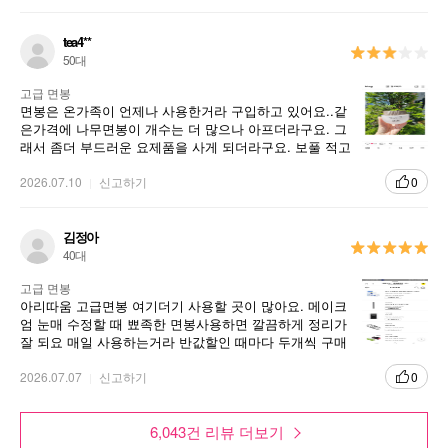
면 두고두고 잘 쓰게 되네요~.
tea4**
50대
고급 면봉
면봉은 온가족이 언제나 사용한거라 구입하고 있어요..같
은가격에 나무면봉이 개수는 더 많으나 아프더라구요. 그
래서 좀더 부드러운 요제품을 사게 되더라구요. 보풀 적고
자극 적어 좋아요.
2026.07.10
신고하기
0
김정아
40대
고급 면봉
아리따움 고급면봉 여기더기 사용할 곳이 많아요. 메이크
엄 눈매 수정할 때 뾰족한 면봉사용하면 깔끔하게 정리가
잘 되요 매일 사용하는거라 반값할인 때마다 두개씩 구매
하고 있어요.
2026.07.07
신고하기
0
6,043건 리뷰 더보기