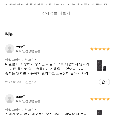
3. 준비된 네일 폴리쉬를 스폰지로 살포시 눌러 스폰지에 묻혀 줍
니다.
상세정보 더보기
4. 손톱 팁 부분에 짙은 색상이 묻을 수 있는 방향으로 문지르지 말
고 손톱에 톡톡 두드리면서찍어 줍니다.
5. 선명한 컬러감과 투명한 광택감을 위하여 완전히 건조된 후 탑
리뷰
코트로 마무리 하여 줍니다.
aapp**
손끝을 표현할 수 있는 네일 그라데이션 스폰지
60대/민감성/봄 웜톤
네일 그라데이션 스펀지
네일할 때 사용하기 좋지만 네일 도구로 사용하지 않더라
도 다른 용도로 쉽고 유용하게 사용할 수 있어요. 소재가
좋지는 않지만 사용하기 편리하고 실용성이 높아서 가격
대비 추천해요.
2024.03.08
신고하기
0
aapp**
60대/민감성/봄 웜톤
네일 그라데이션 스펀지
소재가 좋지 않고 내구성도 좋지 않지만 네일할 때 보다