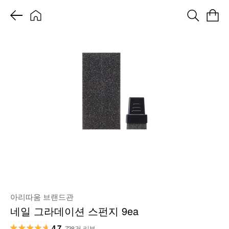
아리따움 브랜드관
네일 그라데이션 스펀지 9ea
4.7
738건 리뷰