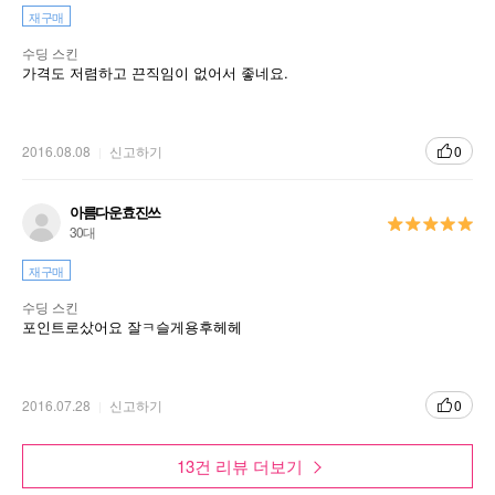
재구매
수딩 스킨
가격도 저렴하고 끈직임이 없어서 좋네요.
제품설명
2016.08.08
신고하기
0
- 위치하젤 추출물과 알로에워터가 피부를 촉촉하고 부드럽게 가
꿔줍니다.
아름다운효진쓰
- 7가지 허브에서 유래한 허브 콤플렉스가 건조한 10대 피부 진정
30대
에 도움을 줍니다.
재구매
- 4 Free 로 처방했습니다. (무인공향, 무타르색소, 무설페이트계
면활성제, 무트리에탄올아민)
수딩 스킨
포인트로샀어요 잘ㅋ슬게용후헤헤
사용법
2016.07.28
신고하기
0
세안 후, 스킨케어 전 단계에서 적당량을 화장솜에 묻혀 눈가와 입
가를 제외하고 닦아냅니다.
13건 리뷰 더보기
건조한 피부를 촉촉하게 가꿔주는 편안한 사용감의 스킨