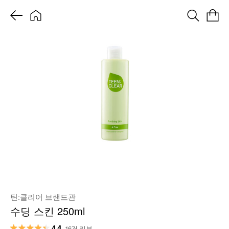
틴:클리어 브랜드관
수딩 스킨 250ml
4.4
16건 리뷰