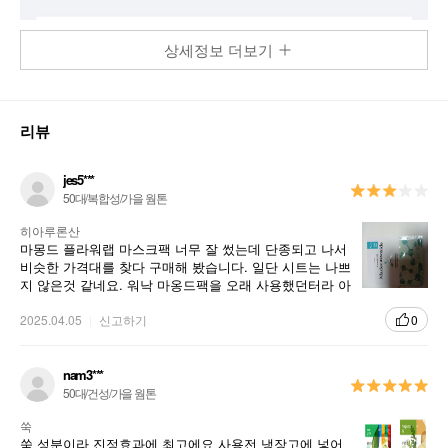
상세정보 더보기
리뷰
jes5***
50대/복합성/가을 웜톤
히아루론산
마몽드 플라워랩 마스크팩 너무 잘 썼는데 단종되고 나서
비슷한 가격대를 찾다 구매해 봤습니다. 일단 시트는 나쁘
지 않은것 같네요. 워낙 마옹드팩을 오래 사용했던터라 아
쉬운점은 있지만 세일가에 구매하면 가격대비 그런대로
쓸만합니다.
2025.04.05
신고하기
0
nam3***
50대/건성/가을 웜톤
쑥
쑥 성분이라 진정효과에 최고에요 사용전 냉장고에 넣어