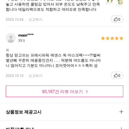
놓고 사용하면 쿨링감 있어서 피부 온도도 낮춰주고 만족
합니다 데일리팩으로도 적합하고 여러모로 만족합니다
가격도 저렴해서 부담없어요 ㅎ
2023.10.24
신고하기
0
moon******
30대
쑥
항상 믿고쓰는 프레시파워 에센스 쑥 마스크팩~~~!!!벌써
몇년째 꾸준히 애용중인건지 . . . 덕분에 여드름도 마니마
니 엄어지고 기분도 마니마니 죠아졋어여ㅎㅎㅎ특히 성
인 여드름 걱정인분들 강추합니당
2023.10.10
신고하기
0
93,167건 리뷰 더보기
상품정보 제공고시