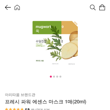
아리따움 브랜드관
프레시 파워 에센스 마스크 1매(20ml)
4.9
93,170건 리뷰