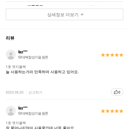
제품특징
사용방법
상세정보 더보기
숨어있는 속눈썹까지 한올 한올
감싸 올리는 프로페셔널 마스카라
리뷰
래쉬페셔널 마스카라
lizz****
50대/복합성/가을 웜톤
1호 엣지블랙
늘 사용하는거라 만족하며 사용하고 있어요.
2023.06.20
신고하기
0
lizz****
50대/복합성/가을 웜톤
1호 엣지블랙
잘 묻어나지않아 사용중인데 너무 좋아요.