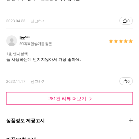
2023.04.23
신고하기
0
lizz****
컬링과 볼륨을 한번에 "듀얼코일링브러쉬"
50대/복합성/가을 웜톤
단단한 레드브러쉬로 짱짱한 컬링!
1호 엣지블랙
늘 사용하는데 번지지않아서 가장 좋아요.
부드러운 블랙브러쉬로 한올한올 볼륨덧칠!
가볍고도 볼륨있는 "랩핑 볼륨 포뮬라"
2022.11.17
신고하기
0
눈썹과의 마찰이 없는 포뮬라로 여러번 덧바를수
록 속눈썹과 밀착되어 뭉침 없이 매끈하고 길게
281건 리뷰 더보기
연출
ALL Proof, 강력한 픽싱!
상품정보 제공고시
물 ,땀,피지를 이겨내는 올 프루프. 번짐없이 하루
종일 완벽한 속눈썹