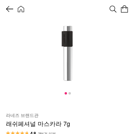
라네즈 브랜드관
래쉬페셔널 마스카라 7g
4.8
284건 리뷰