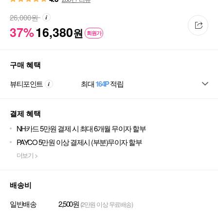
26,000
원
37%
16,380
원
회원가
구매 혜택
뷰티포인트
최대
164P
적립
결제 혜택
NH카드 5만원 결제 시 최대 6개월 무이자 할부
PAYCO 5만원 이상 결제시 (부분)무이자 할부
더보기 >
배송비
일반배송
2,500원
(2만원 이상 무료배송)