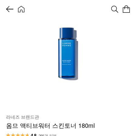
라네즈 브랜드관
옴므 액티브워터 스킨토너 180ml
4.8
266건 리뷰