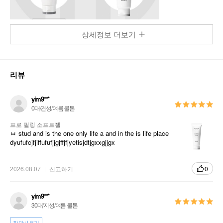
상세정보 더보기
리뷰
yim9***
0대/건성/여름 쿨톤
프로 필링 소프트젤
ㅂ stud and is the one only life a and in the is life place
dyufufcjfjiffufufjjgjffjfjyetisjdtjgxxgjjgx
2026.08.07
신고하기
0
yim9***
30대/지성/여름 쿨톤
한달사용기