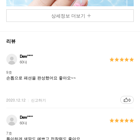
상세정보 더보기
리뷰
Dere*****
60대
그 어떤 디자인도 손쉽고 빠르게 2 STEP으로
9호
완성
손톱으로 패션을 완성했어요 좋아오~~
100% Real Gel Nail 성분
2020.12.12
신고하기
0
젤 형태의 스티커로 손톱에 붙이고 구우면 끝!
손톱 끝 엣지까지 완벽하게 디자인 가능
Dere*****
60대
베이스와 컬러, 탑 코트까지 한번에 해결!
7호
특이하게 색깔도 예쁘고 접착력도 좋아요
Liquid 형태의 젤 네일을 약 60%를 미리 경화 시