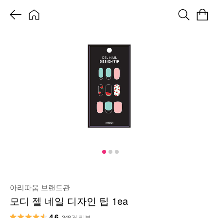
아리따움 브랜드관
모디 젤 네일 디자인 팁 1ea
4.6
348건 리뷰