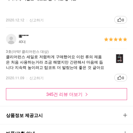
킨 제형
손톱에 부착 한 후 젤 네일 램프로 30초 동안 경
2020.12.12
신고하기
0
화 → 더욱 단단하고 반짝이는 효과
llll******
손톱에 머리카락등 끼임 없이 오랫동안 유지 가
40대
능
3호(아딱! 클리어런스 대상)
클리어런스 세일로 저렴하게 구매했어요 이런 류의 제품
은 처음 사용하는거라 조금 해맸지만 간편해서 마음에 듭
니다 지속력 높이려고 탑코트 더 발랐는데 좋은 것 긑아요
추천합니다. ! ㅎ
2020.11.09
신고하기
0
345건 리뷰 더보기
상품정보 제공고시