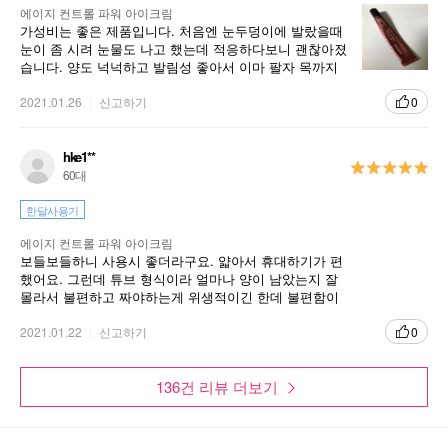
에이지 컨트롤 파워 아이크림
가성비는 좋은 제품입니다. 처음엔 눈두덩이에 발랐을때
눈이 좀 시려 눈물도 나고 했는데 적응하다보니 괜찮아졌
동백 사포닌 안티에이징
1
습니다. 양도 넉넉하고 발림성 좋아서 이마 팔자 목까지
두루두루 케어하고 있습니다.
동백 꽃에서 찾은 강력한 안티에이징 효능 성분인 동백 꽃 사포닌
2021.01.26
신고하기
0
이 피부 노화를 완화해 어리고 건강한 피부로 가꾸어줍니다.
hke1**
동백 오일의 탄탄한 보습막
2
60대
동백 오일이 피부에 오일 보습막을 형성해 피부 건조를 해소하고
피부를 단단하게 보호해줍니다.
한달사용기
에이지 컨트롤 파워 아이크림
눈가 고민 360 토탈 케어
3
보들보들하니 사용시 좋더라구요. 얇아서 휴대하기가 편
했어요. 그런데 튜브 형식이라 얼마나 양이 남았는지 잘
눈가 핵심 고민 부위에 작용해 눈가 주름, 탄력, 피부톤, 리프팅, 보
몰라서 불편하고 짜야하는게 위생적이긴 한데 불편함이
습까지 집중 케어해줍니다.
좀 있었어요.. 그래도 마몽드 최고.
2021.01.22
신고하기
0
마사지로 눈가 피로도 개선
4
136건 리뷰 더보기
금속 어플리케이터를 활용한 마사지가 눈가 피로도를 개선하고 건
강한 눈가로 가꾸어줍니다.