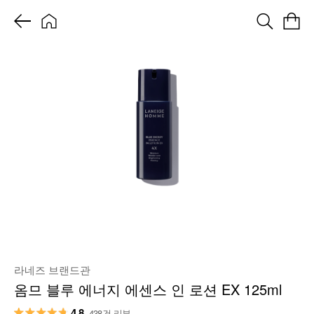
라네즈 브랜드관
옴므 블루 에너지 에센스 인 로션 EX 125ml
4.8
438건 리뷰