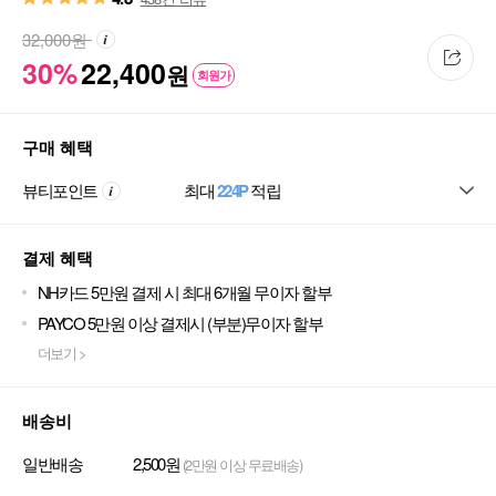
32,000
원
30%
22,400
원
회원가
구매 혜택
뷰티포인트
최대
224P
적립
결제 혜택
NH카드 5만원 결제 시 최대 6개월 무이자 할부
PAYCO 5만원 이상 결제시 (부분)무이자 할부
더보기 >
배송비
일반배송
2,500원
(2만원 이상 무료배송)