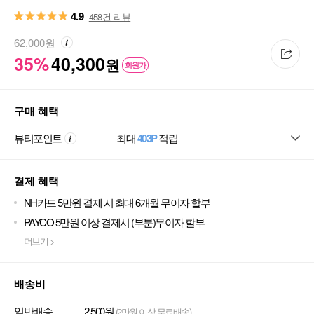
4.9
458건 리뷰
62,000
원
35%
40,300
원
회원가
구매 혜택
뷰티포인트
최대
403P
적립
결제 혜택
NH카드 5만원 결제 시 최대 6개월 무이자 할부
PAYCO 5만원 이상 결제시 (부분)무이자 할부
더보기 >
배송비
일반배송
2,500원
(2만원 이상 무료배송)