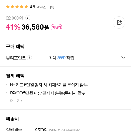
4.9
458건 리뷰
62,000
원
41%
36,580
원
회원가
구매 혜택
뷰티포인트
최대
366P
적립
결제 혜택
NH카드 5만원 결제 시 최대 6개월 무이자 할부
PAYCO 5만원 이상 결제시 (부분)무이자 할부
더보기 >
배송비
일반배송
2,500원
(2만원 이상 무료배송)