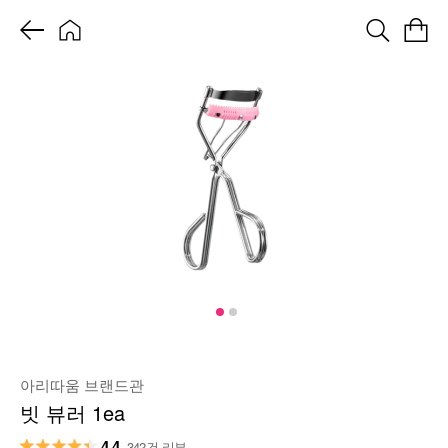
아리따움 브랜드관
빗 뷰러 1ea
4.4
342건 리뷰