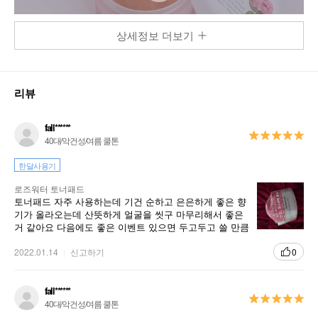
상세정보 더보기
리뷰
상품정보를
확대
해서 볼 수 있어요
fall******
40대/악건성/여름 쿨톤
한달사용기
로즈워터 토너패드
제품특징
사용방법
토너패드 자주 사용하는데 기건 순하고 은은하게 좋은 향
기가 올라오는데 산뜻하게 얼굴을 씻구 마무리해서 좋은
거 같아요 다음에도 좋은 이벤트 있으면 두고두고 쓸 만큼
로즈워터 토너 패드
양도 넉너하고 좋아요
2022.01.14
신고하기
0
ROSE WATER TONER PAD
토너로, 시트 마스크로 사용하는 로즈워터 토너에 풍덩 빠진 장미
fall******
성분 패드
40대/악건성/여름 쿨톤