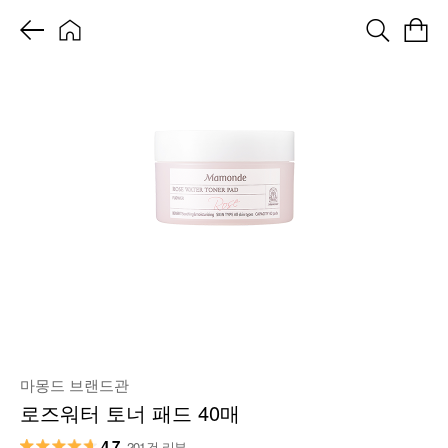
마몽드 브랜드관
로즈워터 토너 패드 40매
4.7
201건 리뷰